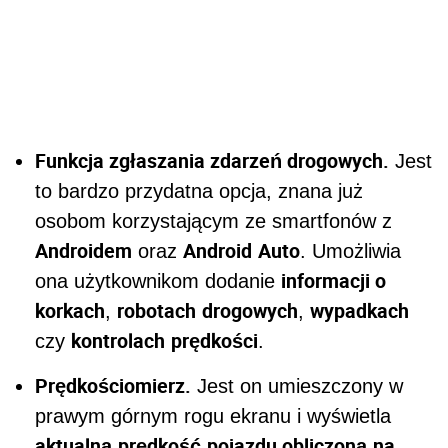
Funkcja zgłaszania zdarzeń drogowych.
Jest
to bardzo przydatna opcja, znana już
osobom korzystającym ze smartfonów z
Androidem
Android
Auto
oraz
. Umożliwia
informacji o
ona użytkownikom dodanie
korkach
robotach
drogowych
wypadkach
,
,
kontrolach
prędkości
czy
.
Prędkościomierz.
Jest on umieszczony w
prawym górnym rogu ekranu i wyświetla
aktualną
prędkość
pojazdu obliczoną
na