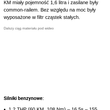
KM miały pojemność 1,6 litra i zasilane były
common-railem. Bez względu na moc były
wyposażone w filtr cząstek stałych.
Dalszy ciąg materiału pod wideo
Silniki benzynowe:
1.2 THP (60 KM, 108 Nm) – 16,5s – 155