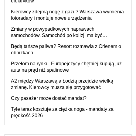
elektryków
Kierowcy zdejmą nogę z gazu? Warszawa wymienia
fotoradary i montuje nowe urządzenia
Zmiany w powypadkowych naprawach
samochodów. Samochód po kolizji ma być
przywrócony do stanu zgodnego z technologią
Będą tańsze paliwa? Resort rozmawia z Orlenem o
producenta
obniżkach
Przełom na rynku. Europejczycy chętniej kupują już
auta na prąd niż spalinowe
A2 między Warszawą a Łodzią przejdzie wielką
zmianę. Kierowcy muszą się przygotować
Czy pasażer może dostać mandat?
Tyle teraz kosztuje za ciężka noga - mandaty za
prędkość 2026