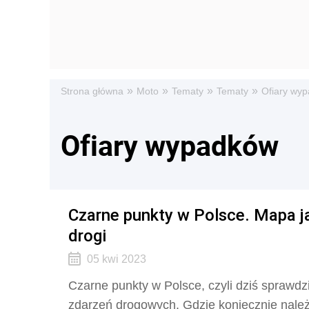
»
»
»
»
Strona główna
Moto
Tematy
Tematy
Ofiary wy
Ofiary wypadków
Czarne punkty w Polsce. Mapa j
drogi
05 kwi 2023
Czarne punkty w Polsce, czyli dziś sprawdz
zdarzeń drogowych. Gdzie koniecznie nale