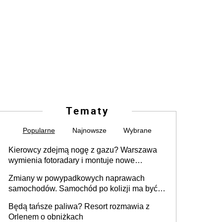
Tematy
Popularne
Najnowsze
Wybrane
Kierowcy zdejmą nogę z gazu? Warszawa
wymienia fotoradary i montuje nowe
urządzenia
Zmiany w powypadkowych naprawach
samochodów. Samochód po kolizji ma być
przywrócony do stanu zgodnego z
Będą tańsze paliwa? Resort rozmawia z
technologią producenta
Orlenem o obniżkach