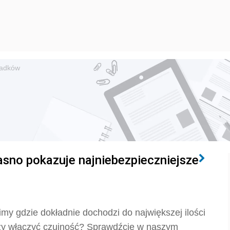
padków
asno pokazuje najniebezpieczniejsze
imy gdzie dokładnie dochodzi do największej ilości
ży włączyć czujność? Sprawdźcie w naszym