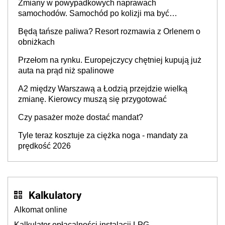
Zmiany w powypadkowych naprawach
samochodów. Samochód po kolizji ma być
przywrócony do stanu zgodnego z technologią
Będą tańsze paliwa? Resort rozmawia z Orlenem o
producenta
obniżkach
Przełom na rynku. Europejczycy chętniej kupują już
auta na prąd niż spalinowe
A2 między Warszawą a Łodzią przejdzie wielką
zmianę. Kierowcy muszą się przygotować
Czy pasażer może dostać mandat?
Tyle teraz kosztuje za ciężka noga - mandaty za
prędkość 2026
Kalkulatory
Alkomat online
Kalkulator opłacalności instalacji LPG