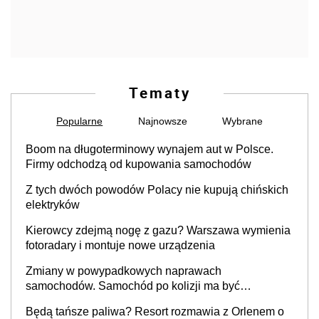
Tematy
Popularne
Najnowsze
Wybrane
Boom na długoterminowy wynajem aut w Polsce.
Firmy odchodzą od kupowania samochodów
Z tych dwóch powodów Polacy nie kupują chińskich
elektryków
Kierowcy zdejmą nogę z gazu? Warszawa wymienia
fotoradary i montuje nowe urządzenia
Zmiany w powypadkowych naprawach
samochodów. Samochód po kolizji ma być
przywrócony do stanu zgodnego z technologią
Będą tańsze paliwa? Resort rozmawia z Orlenem o
producenta