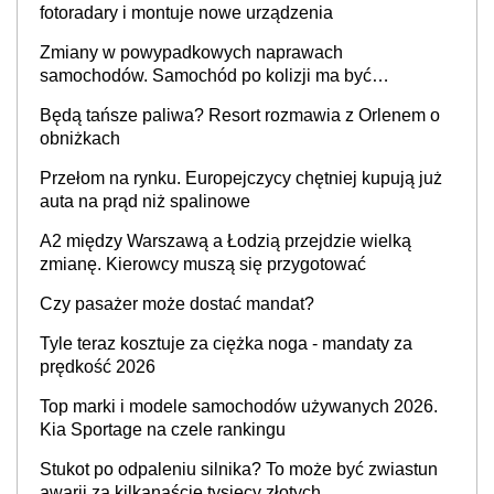
fotoradary i montuje nowe urządzenia
Zmiany w powypadkowych naprawach
samochodów. Samochód po kolizji ma być
przywrócony do stanu zgodnego z technologią
Będą tańsze paliwa? Resort rozmawia z Orlenem o
producenta
obniżkach
Przełom na rynku. Europejczycy chętniej kupują już
auta na prąd niż spalinowe
A2 między Warszawą a Łodzią przejdzie wielką
zmianę. Kierowcy muszą się przygotować
Czy pasażer może dostać mandat?
Tyle teraz kosztuje za ciężka noga - mandaty za
prędkość 2026
Top marki i modele samochodów używanych 2026.
Kia Sportage na czele rankingu
Stukot po odpaleniu silnika? To może być zwiastun
awarii za kilkanaście tysięcy złotych