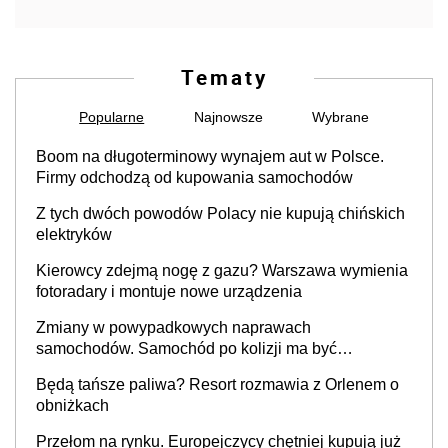
Tematy
Popularne
Najnowsze
Wybrane
Boom na długoterminowy wynajem aut w Polsce.
Firmy odchodzą od kupowania samochodów
Z tych dwóch powodów Polacy nie kupują chińskich
elektryków
Kierowcy zdejmą nogę z gazu? Warszawa wymienia
fotoradary i montuje nowe urządzenia
Zmiany w powypadkowych naprawach
samochodów. Samochód po kolizji ma być
przywrócony do stanu zgodnego z technologią
Będą tańsze paliwa? Resort rozmawia z Orlenem o
producenta
obniżkach
Przełom na rynku. Europejczycy chętniej kupują już