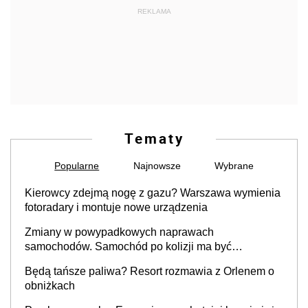
REKLAMA
Tematy
Popularne
Najnowsze
Wybrane
Kierowcy zdejmą nogę z gazu? Warszawa wymienia
fotoradary i montuje nowe urządzenia
Zmiany w powypadkowych naprawach
samochodów. Samochód po kolizji ma być
przywrócony do stanu zgodnego z technologią
Będą tańsze paliwa? Resort rozmawia z Orlenem o
producenta
obniżkach