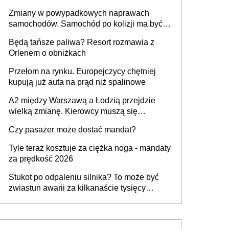
urządzenia
Zmiany w powypadkowych naprawach
samochodów. Samochód po kolizji ma być
przywrócony do stanu zgodnego z
Będą tańsze paliwa? Resort rozmawia z
technologią producenta
Orlenem o obniżkach
Przełom na rynku. Europejczycy chętniej
kupują już auta na prąd niż spalinowe
A2 między Warszawą a Łodzią przejdzie
wielką zmianę. Kierowcy muszą się
przygotować
Czy pasażer może dostać mandat?
Tyle teraz kosztuje za ciężka noga - mandaty
za prędkość 2026
Stukot po odpaleniu silnika? To może być
zwiastun awarii za kilkanaście tysięcy
złotych