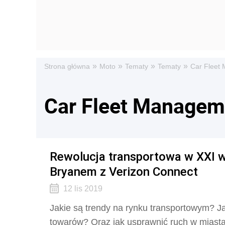
»
»
»
»
Strona główna
Moto
Tematy
Tematy
Car Fleet
Car Fleet Managem
Rewolucja transportowa w XXI w
Bryanem z Verizon Connect
12 lis 2019
Jakie są trendy na rynku transportowym? J
towarów? Oraz jak usprawnić ruch w miast