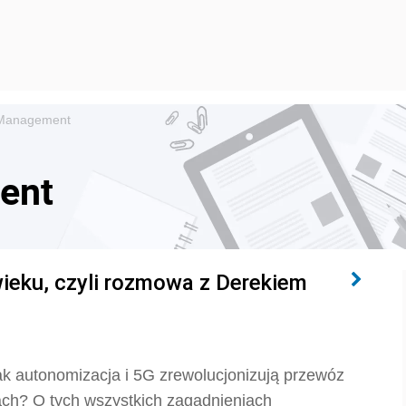
 Management
ent
ieku, czyli rozmowa z Derekiem
ak autonomizacja i 5G zrewolucjonizują przewóz
ach? O tych wszystkich zagadnieniach