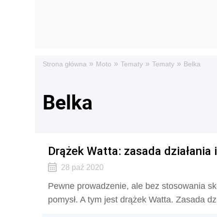
»
»
»
»
Strona główna
Moto
Tematy
Tematy
Belka
Belka
Drążek Watta: zasada działania 
28 paź 2020
Pewne prowadzenie, ale bez stosowania s
pomysł. A tym jest drążek Watta. Zasada dzi