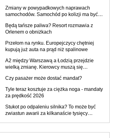
urządzenia
Zmiany w powypadkowych naprawach
samochodów. Samochód po kolizji ma być
przywrócony do stanu zgodnego z
Będą tańsze paliwa? Resort rozmawia z
technologią producenta
Orlenem o obniżkach
Przełom na rynku. Europejczycy chętniej
kupują już auta na prąd niż spalinowe
A2 między Warszawą a Łodzią przejdzie
wielką zmianę. Kierowcy muszą się
przygotować
Czy pasażer może dostać mandat?
Tyle teraz kosztuje za ciężka noga - mandaty
za prędkość 2026
Stukot po odpaleniu silnika? To może być
zwiastun awarii za kilkanaście tysięcy
złotych