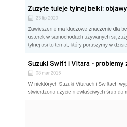
Zużyte tuleje tylnej belki: obja
23 lip 2020
Zawieszenie ma kluczowe znaczenie dla bez
usterek w samochodach używanych są zużyte
tylnej osi to temat, który poruszymy w dzisi
Suzuki Swift i Vitara - problemy 
08 mar 2016
W niektórych Suzuki Vitarach i Swiftach w
stwierdzono użycie niewłaściwych śrub do m