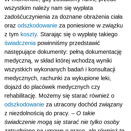
wszystkim należy nam się wypłata
zadośćuczynienia za doznane obrażenia ciała
oraz
odszkodowanie
za poniesione w związku
z tym
koszty
. Starając się o wypłatę takiego
świadczenia
powinniśmy przedstawić
następujące dokumenty: pełną dokumentację
medyczną, w skład której wchodzą wyniki
wszystkich wykonanych badań i konsultacji
medycznych, rachunki za wykupione leki,
dojazd do placówek medycznych czy
rehabilitację. Możemy się starać również o
odszkodowanie
za utracony dochód związany
z niezdolnością do pracy. –
O takie
świadczenie mogą się starać nie tylko osoby
zatrudnione na umowę o pracę, ale również te