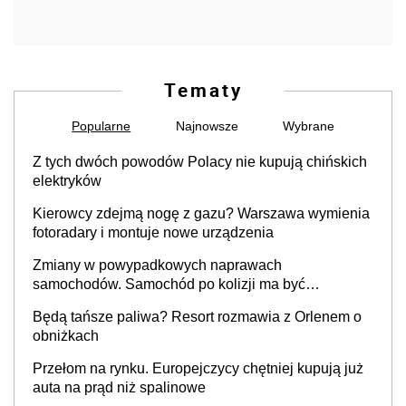
Tematy
Popularne
Najnowsze
Wybrane
Z tych dwóch powodów Polacy nie kupują chińskich
elektryków
Kierowcy zdejmą nogę z gazu? Warszawa wymienia
fotoradary i montuje nowe urządzenia
Zmiany w powypadkowych naprawach
samochodów. Samochód po kolizji ma być
przywrócony do stanu zgodnego z technologią
Będą tańsze paliwa? Resort rozmawia z Orlenem o
producenta
obniżkach
Przełom na rynku. Europejczycy chętniej kupują już
auta na prąd niż spalinowe