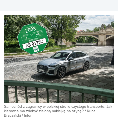
Samochód z zagranicy w polskiej strefie czystego transportu. Jak
kierowca ma zdobyć zieloną naklejkę na szybę?
/
Kuba
Brzeziński
/
Infor