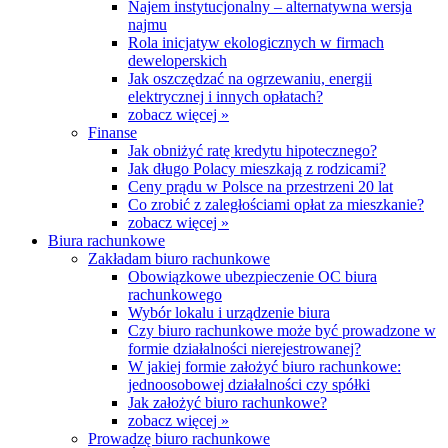
Najem instytucjonalny – alternatywna wersja
najmu
Rola inicjatyw ekologicznych w firmach
deweloperskich
Jak oszczędzać na ogrzewaniu, energii
elektrycznej i innych opłatach?
zobacz więcej »
Finanse
Jak obniżyć ratę kredytu hipotecznego?
Jak długo Polacy mieszkają z rodzicami?
Ceny prądu w Polsce na przestrzeni 20 lat
Co zrobić z zaległościami opłat za mieszkanie?
zobacz więcej »
Biura rachunkowe
Zakładam biuro rachunkowe
Obowiązkowe ubezpieczenie OC biura
rachunkowego
Wybór lokalu i urządzenie biura
Czy biuro rachunkowe może być prowadzone w
formie działalności nierejestrowanej?
W jakiej formie założyć biuro rachunkowe:
jednoosobowej działalności czy spółki
Jak założyć biuro rachunkowe?
zobacz więcej »
Prowadzę biuro rachunkowe