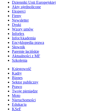
Dzienniki Unii Europejskiej
Akty ujednolicone
Eksperci
Firmy
Newsletter
Druki
Wzory umów
Inforlex
InforAkademia
Encyklopedia prawa
Słownik
Paremie łacińskie
Aktualności z MF
Szkolenia
Księgowość
Kadry
Biznes
Sektor publiczny
Prawo
Twoje pieniądze
Moto
Nieruchomości
Edukacja
KSeF