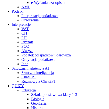
e-Wydania czasopism
AML
Podatki
Interpretacje podatkowe
Orzeczenia
Interpretacje
VAT
CIT
PIT
Ryczałt
PCC
Akcyza
Podatek od spadków i darowizn
Ordynacja podatkowa
Inne
Sztuczna inteligencja AI
Sztuczna inteligencja
ChatGPT
Rozmowy z ChatGPT
QUIZY
Edukacja
Szkoła podstawowa klasy 1-3
Biologia
Geografia
Historia