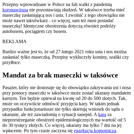
Przepisy wprowadzane w Polsce na fali walki z pandemią
koronawirusa
nie pozostawiają złudzeń. W taksówce trzeba mieć
maseczkę zasłaniającą nos i usta. I zwolnić z tego obowiązku nie
może nawet taksówkarz - co więcej, sam też musi posiadać
maseczkę! Identyczne obostrzenia dotyczą również podróży
autobusem, pociągiem czy busem.
REKLAMA
Bardzo ważne jest to, że od 27 lutego 2021 roku usta i nos można
zasłaniać tylko maseczką. Przepisy wykluczyły kominy, szaliki czy
przyłbice.
Mandat za brak maseczki w taksówce
Pasażer, który nie dostosuje się do obowiązku zakrywania ust i nosa
przy pomocy maseczki w taksówce może zostać ukarany mandatem
karnym. Ten będzie opiewał na kwotę od 20 do 500 złotych. Tak,
może on oczywiście odmówić przyjęcia kary. W takim jednak
przypadku funkcjonariusze nie tylko skierują wniosek do sądu o
ukaranie, ale też zawiadomią o sytuacji sanepid. A
kara
za
nieprzestrzeganie obostrzeń epidemiologicznych ma wartość od 5
do 30 tysięcy złotych. Co więcej, ukarany ma tylko 7 dni na jej
wpłacenie. Po tym czasie zaczyna się
egzekucja komornicza
.