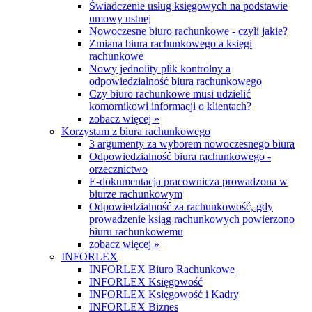
Świadczenie usług księgowych na podstawie
umowy ustnej
Nowoczesne biuro rachunkowe - czyli jakie?
Zmiana biura rachunkowego a księgi
rachunkowe
Nowy jednolity plik kontrolny a
odpowiedzialność biura rachunkowego
Czy biuro rachunkowe musi udzielić
komornikowi informacji o klientach?
zobacz więcej »
Korzystam z biura rachunkowego
3 argumenty za wyborem nowoczesnego biura
Odpowiedzialność biura rachunkowego -
orzecznictwo
E-dokumentacja pracownicza prowadzona w
biurze rachunkowym
Odpowiedzialność za rachunkowość, gdy
prowadzenie ksiąg rachunkowych powierzono
biuru rachunkowemu
zobacz więcej »
INFORLEX
INFORLEX Biuro Rachunkowe
INFORLEX Księgowość
INFORLEX Księgowość i Kadry
INFORLEX Biznes