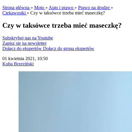
Strona główna
»
Moto
»
Auto i prawo
»
Prawo na drodze
»
Ciekawostki
»
Czy w taksówce trzeba mieć maseczkę?
Czy w taksówce trzeba mieć maseczkę?
Subskrybuj nas na Youtube
Zapisz się na newsletter
Dołącz do ekspertów
Dołącz do grona ekspertów
01 kwietnia 2021, 10:50
Kuba Brzeziński