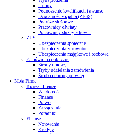
Wynagrodzenia
Urlopy
Podnoszenie kwalifikacji i awanse
Działalność socjalna (ZFŚS)
Podróże służbowe
Pracownicy oświaty
Pracownicy służby zdrowia
ZUS
Ubezpieczenia społeczne
Ubezpieczenia zdrowotne
Ubezpieczenia majątkowe i osobowe
Zamówienia publiczne
Strony umowy
Tryby udzielania zamówienia
Środki ochrony prawnej
Moja Firma
Biznes i finanse
Wiadomości
Finanse
Prawo
Zarządzanie
Poradniki
Finanse
Notowania
Kredyty