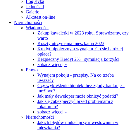
Logistyka
Jednoślad
Galerie
Alkotest on-line
Nieruchomości
Wiadomości
Zakup kawalerki w 2023 roku. Sprawdzamy, czy
warto
Koszty utrzymania mieszkania 2023
Kredyt hipoteczny a wynajem. Co się bardziej
opłaca?
Bezpieczny Kredyt 2% - symulacja korzyści
zobacz więcej »
Prawo
Wynajem pokoju - przepisy. Na co trzeba
uważać?
Czy wykreślenie hipoteki bez zgody banku jest
możliwe?
Jak mały deweloper może obniżyć podatki?
Jak się zabezpieczyć przed problemami z
lokatorem?
zobacz więcej »
Nieruchomości
Jakich błędów unikać przy inwestowaniu w
mieszkania?