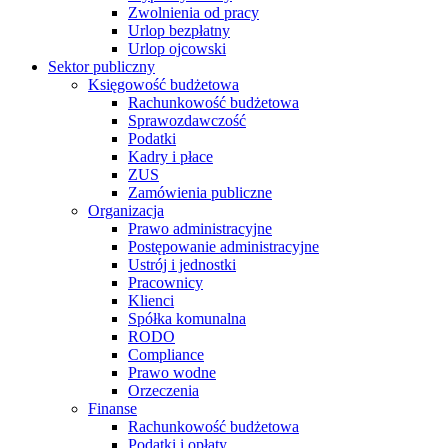
Zwolnienia od pracy
Urlop bezpłatny
Urlop ojcowski
Sektor publiczny
Księgowość budżetowa
Rachunkowość budżetowa
Sprawozdawczość
Podatki
Kadry i płace
ZUS
Zamówienia publiczne
Organizacja
Prawo administracyjne
Postępowanie administracyjne
Ustrój i jednostki
Pracownicy
Klienci
Spółka komunalna
RODO
Compliance
Prawo wodne
Orzeczenia
Finanse
Rachunkowość budżetowa
Podatki i opłaty