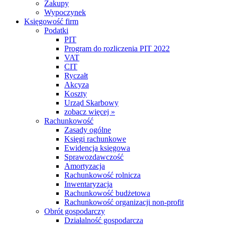
Zakupy
Wypoczynek
Księgowość firm
Podatki
PIT
Program do rozliczenia PIT 2022
VAT
CIT
Ryczałt
Akcyza
Koszty
Urząd Skarbowy
zobacz więcej »
Rachunkowość
Zasady ogólne
Księgi rachunkowe
Ewidencja księgowa
Sprawozdawczość
Amortyzacja
Rachunkowość rolnicza
Inwentaryzacja
Rachunkowość budżetowa
Rachunkowość organizacji non-profit
Obrót gospodarczy
Działalność gospodarcza