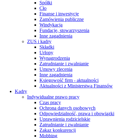
Spółki
Cło
Finanse i inwestycje
Zamówienia publiczne
Windykacja
Fundacje, stowarzyszenia
Inne zagadnienia
ZUS i kadry
Składki
Urlopy
Wynagrodzenia
Zatrudnianie i zwalnianie
Umowy zlecenia
Inne zagadnienia
Księgowość firm - aktualności
Aktualności z Ministerstwa Finansów
Kadry
Indywidualne prawo pracy
Czas pracy
Ochrona danych osobowych
Odpowiedzialność, prawa i obowiązki
Uprawnienia rodzicielskie
Zatrudnianie i zwalnianie
Zakaz konkurencji
Mobbing