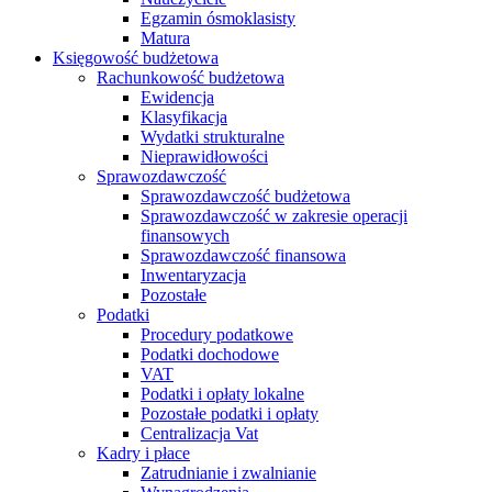
Egzamin ósmoklasisty
Matura
Księgowość budżetowa
Rachunkowość budżetowa
Ewidencja
Klasyfikacja
Wydatki strukturalne
Nieprawidłowości
Sprawozdawczość
Sprawozdawczość budżetowa
Sprawozdawczość w zakresie operacji
finansowych
Sprawozdawczość finansowa
Inwentaryzacja
Pozostałe
Podatki
Procedury podatkowe
Podatki dochodowe
VAT
Podatki i opłaty lokalne
Pozostałe podatki i opłaty
Centralizacja Vat
Kadry i płace
Zatrudnianie i zwalnianie