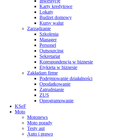
Inwestycje
Karty kredytowe
Lokaty
Budżet domowy
Kursy walut
Zarządzanie
Szkolenia
Manager
Personel
Outsourcing
Sekretariat
Korespondencja w biznesie
Etykieta w biznesie
Zakładam firmę
Podejmowanie działalności
Opodatkowanie
Zatrudnianie
ZUS
Oprogramowanie
KSeF
Moto
Motonews
Moto porady
Testy aut
Auto i prawo