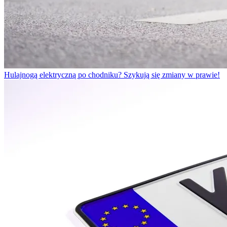
Hulajnogą elektryczną po chodniku? Szykują się zmiany w prawie!