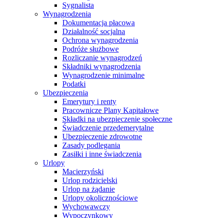
Sygnalista
Wynagrodzenia
Dokumentacja płacowa
Działalność socjalna
Ochrona wynagrodzenia
Podróże służbowe
Rozliczanie wynagrodzeń
Składniki wynagrodzenia
Wynagrodzenie minimalne
Podatki
Ubezpieczenia
Emerytury i renty
Pracownicze Plany Kapitałowe
Składki na ubezpieczenie społeczne
Świadczenie przedemerytalne
Ubezpieczenie zdrowotne
Zasady podlegania
Zasiłki i inne świadczenia
Urlopy
Macierzyński
Urlop rodzicielski
Urlop na żądanie
Urlopy okolicznościowe
Wychowawczy
Wypoczynkowy