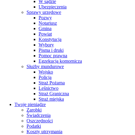
W sądzie
Ubezpieczenia
Sprawy urzędowe
Pozwy
Notariusz
Gmina
Powiat
Konstytucja
Wybory
Pisma i druki
Pomoc prawna
Egzekucja komornicza
Służby mundurowe
Wojsko
Policja
Straż Pożarna
Leśnictwo
Straż Graniczna
Straż miejska
Twoje pieniądze
Zarobki
Świadczenia
Oszczędności
Podatki
Koszty utrzymania