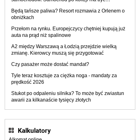
przywrócony do stanu zgodnego z technologią
Będą tańsze paliwa? Resort rozmawia z Orlenem o
producenta
obniżkach
Przełom na rynku. Europejczycy chętniej kupują już
auta na prąd niż spalinowe
A2 między Warszawą a Łodzią przejdzie wielką
zmianę. Kierowcy muszą się przygotować
Czy pasażer może dostać mandat?
Tyle teraz kosztuje za ciężka noga - mandaty za
prędkość 2026
Stukot po odpaleniu silnika? To może być zwiastun
awarii za kilkanaście tysięcy złotych
Kalkulatory
Alkomat online