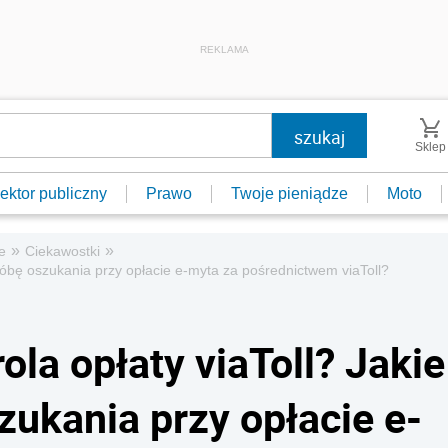
REKLAMA
Sklep
ektor publiczny
Prawo
Twoje pieniądze
Moto
»
»
e
Ciekawostki
próbę oszukania przy opłacie e-myta za pośrednictwem viaToll?
ola opłaty viaToll? Jakie
zukania przy opłacie e-