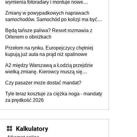
wymienia fotoradary i montuje nowe
urządzenia
Zmiany w powypadkowych naprawach
samochodów. Samochód po kolizji ma być
przywrócony do stanu zgodnego z
Będą tańsze paliwa? Resort rozmawia z
technologią producenta
Orlenem o obniżkach
Przełom na rynku. Europejczycy chętniej
kupują już auta na prąd niż spalinowe
A2 między Warszawą a Łodzią przejdzie
wielką zmianę. Kierowcy muszą się
przygotować
Czy pasażer może dostać mandat?
Tyle teraz kosztuje za ciężka noga - mandaty
za prędkość 2026
Kalkulatory