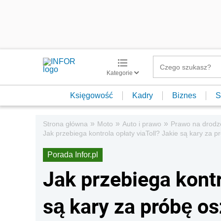
Kategorie
Księgowość
Kadry
Biznes
S
»
»
»
Strona główna
Moto
Auto i prawo
Prawo na drodz
Jak przebiega kontrola opłaty viaToll? Jakie są kary za 
Porada Infor.pl
Jak przebiega kontr
są kary za próbę os