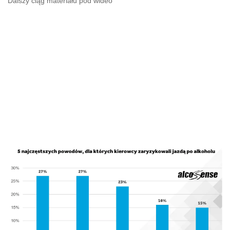
Dalszy ciąg materiału pod wideo