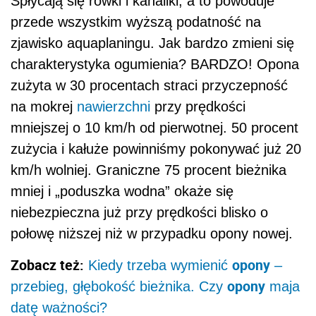
Spłycają się rowki i kanaliki, a to powoduje
przede wszystkim wyższą podatność na
zjawisko aquaplaningu. Jak bardzo zmieni się
charakterystyka ogumienia? BARDZO! Opona
zużyta w 30 procentach straci przyczepność
na mokrej
nawierzchni
przy prędkości
mniejszej o 10 km/h od pierwotnej. 50 procent
zużycia i kałuże powinniśmy pokonywać już 20
km/h wolniej. Graniczne 75 procent bieżnika
mniej i „poduszka wodna” okaże się
niebezpieczna już przy prędkości blisko o
połowę niższej niż w przypadku opony nowej.
Zobacz też:
opony
Kiedy trzeba wymienić
–
opony
przebieg, głębokość bieżnika. Czy
maja
datę ważności?