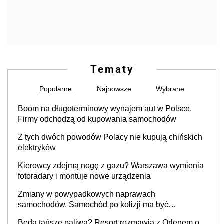
Tematy
Popularne
Najnowsze
Wybrane
Boom na długoterminowy wynajem aut w Polsce.
Firmy odchodzą od kupowania samochodów
Z tych dwóch powodów Polacy nie kupują chińskich
elektryków
Kierowcy zdejmą nogę z gazu? Warszawa wymienia
fotoradary i montuje nowe urządzenia
Zmiany w powypadkowych naprawach
samochodów. Samochód po kolizji ma być
przywrócony do stanu zgodnego z technologią
Będą tańsze paliwa? Resort rozmawia z Orlenem o