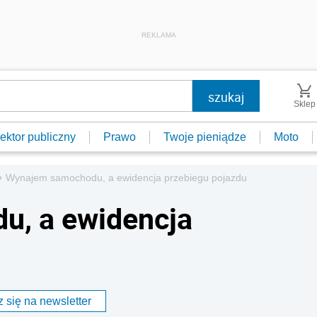
REKLAMA
Sklep
ektor publiczny
Prawo
Twoje pieniądze
Moto
»
Wynajem samochodu, a ewidencja przebiegu pojazdu
, a ewidencja
 się na newsletter