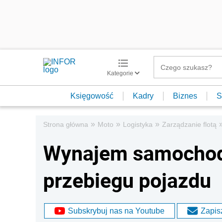
Kategorie
Księgowość
Kadry
Biznes
S
»
»
»
Strona główna
Moto
Logistyka
Zarządzanie flotą
Wynajem samochodu
przebiegu pojazdu
Subskrybuj nas na Youtube
Zapisz