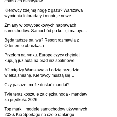
chińskich elektryków
Kierowcy zdejmą nogę z gazu? Warszawa
wymienia fotoradary i montuje nowe
urządzenia
Zmiany w powypadkowych naprawach
samochodów. Samochód po kolizji ma być
przywrócony do stanu zgodnego z
Będą tańsze paliwa? Resort rozmawia z
technologią producenta
Orlenem o obniżkach
Przełom na rynku. Europejczycy chętniej
kupują już auta na prąd niż spalinowe
A2 między Warszawą a Łodzią przejdzie
wielką zmianę. Kierowcy muszą się
przygotować
Czy pasażer może dostać mandat?
Tyle teraz kosztuje za ciężka noga - mandaty
za prędkość 2026
Top marki i modele samochodów używanych
2026. Kia Sportage na czele rankingu