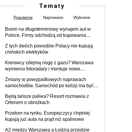
Tematy
Popularne
Najnowsze
Wybrane
Boom na długoterminowy wynajem aut w
Polsce. Firmy odchodzą od kupowania
samochodów
Z tych dwóch powodów Polacy nie kupują
chińskich elektryków
Kierowcy zdejmą nogę z gazu? Warszawa
wymienia fotoradary i montuje nowe
urządzenia
Zmiany w powypadkowych naprawach
samochodów. Samochód po kolizji ma być
przywrócony do stanu zgodnego z
Będą tańsze paliwa? Resort rozmawia z
technologią producenta
Orlenem o obniżkach
Przełom na rynku. Europejczycy chętniej
kupują już auta na prąd niż spalinowe
A2 między Warszawą a Łodzią przejdzie