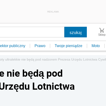
REKLAMA
Sklep
ektor publiczny
Prawo
Twoje pieniądze
Moto
ty ultralekkie nie będą pod nadzorem Prezesa Urzędu Lotnictwa Cywi
e nie będą pod
Urzędu Lotnictwa