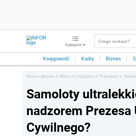
Kategorie
Księgowość
Kadry
Biznes
S
»
»
»
»
Strona główna
Moto
Logistyka
Transport
Samolo
Samoloty ultralekki
nadzorem Prezesa 
Cywilnego?