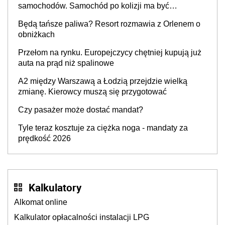
samochodów. Samochód po kolizji ma być
przywrócony do stanu zgodnego z technologią
Będą tańsze paliwa? Resort rozmawia z Orlenem o
producenta
obniżkach
Przełom na rynku. Europejczycy chętniej kupują już
auta na prąd niż spalinowe
A2 między Warszawą a Łodzią przejdzie wielką
zmianę. Kierowcy muszą się przygotować
Czy pasażer może dostać mandat?
Tyle teraz kosztuje za ciężka noga - mandaty za
prędkość 2026
Kalkulatory
Alkomat online
Kalkulator opłacalności instalacji LPG