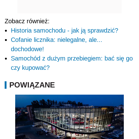
Zobacz również:
Historia samochodu - jak ją sprawdzić?
Cofanie licznika: nielegalne, ale...
dochodowe!
Samochód z dużym przebiegiem: bać się go
czy kupować?
POWIĄZANE