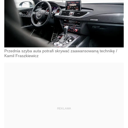
Przednia szyba auta potrafi skrywać zaawansowaną technikę
/
Kamil Fraszkiewicz