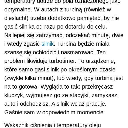
temperatury dotrze do pola oznaczonego jako
optymalne. W autach z turbiną (również w
dieslach!) trzeba dodatkowo pamiętać, by nie
gasić silnika od razu po dotarciu do celu.
Najlepiej się zatrzymać, odczekać minutę, dwie
i wtedy zgasić
silnik
. Turbina będzie miała
szansę się ochłodzić i nasmarować. Ten
problem likwiduje turbotimer. To urządzenie,
które samo gasi silnik po określonym czasie
(zwykle kilka minut), lub wtedy, gdy turbina jest
na to gotowa. Wygląda to tak: przekręcasz
kluczyk, wyjmujesz go ze stacyjki, zamykasz
auto i odchodzisz. A silnik wciąż pracuje.
Gaśnie sam w odpowiednim momencie.
Wskaźnik ciśnienia i temperatury oleju