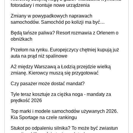
fotoradary i montuje nowe urządzenia
Zmiany w powypadkowych naprawach
samochodów. Samochód po kolizji ma być
przywrócony do stanu zgodnego z technologią
Będą tańsze paliwa? Resort rozmawia z Orlenem o
producenta
obniżkach
Przełom na rynku. Europejczycy chętniej kupują już
auta na prąd niż spalinowe
A2 między Warszawą a Łodzią przejdzie wielką
zmianę. Kierowcy muszą się przygotować
Czy pasażer może dostać mandat?
Tyle teraz kosztuje za ciężka noga - mandaty za
prędkość 2026
Top marki i modele samochodów używanych 2026.
Kia Sportage na czele rankingu
Stukot po odpaleniu silnika? To może być zwiastun