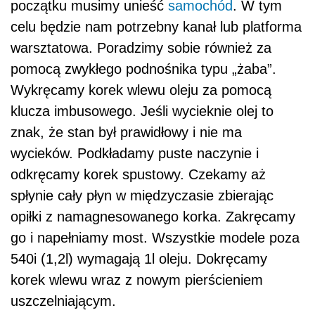
początku musimy unieść
samochód
. W tym
celu będzie nam potrzebny kanał lub platforma
warsztatowa. Poradzimy sobie również za
pomocą zwykłego podnośnika typu „żaba”.
Wykręcamy korek wlewu oleju za pomocą
klucza imbusowego. Jeśli wycieknie olej to
znak, że stan był prawidłowy i nie ma
wycieków. Podkładamy puste naczynie i
odkręcamy korek spustowy. Czekamy aż
spłynie cały płyn w międzyczasie zbierając
opiłki z namagnesowanego korka. Zakręcamy
go i napełniamy most. Wszystkie modele poza
540i (1,2l) wymagają 1l oleju. Dokręcamy
korek wlewu wraz z nowym pierścieniem
uszczelniającym.