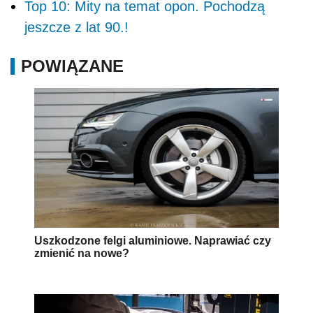
Top 10: Mity na temat opon. Pochodzą
jeszcze z lat 90.!
POWIĄZANE
Uszkodzone felgi aluminiowe. Naprawiać czy
zmienić na nowe?