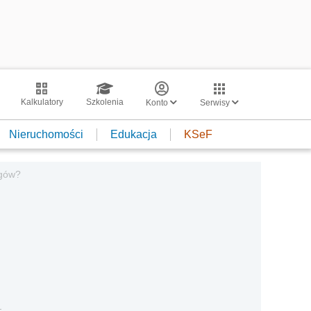
Kalkulatory
Szkolenia
Konto
Serwisy
Nieruchomości
Edukacja
KSeF
egów?