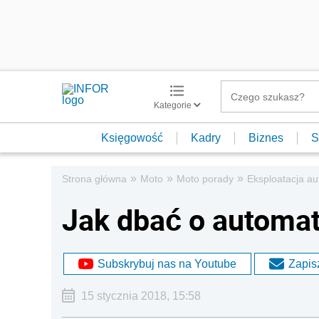
Kategorie
Księgowość
Kadry
Biznes
S
»
»
»
Strona główna
Moto
Moto porady
Eksploatacja au
Jak dbać o automat
Subskrybuj nas na Youtube
Zapisz
15 stycznia 2018, 15:58