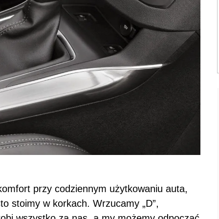
komfort przy codziennym użytkowaniu auta,
ęsto stoimy w korkach. Wrzucamy „D”,
robi wszystko za nas, a my możemy odpocząć