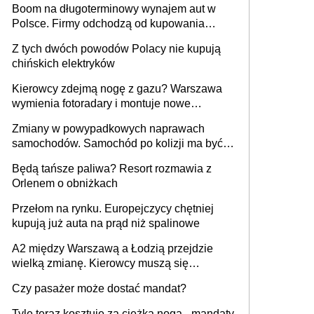
Boom na długoterminowy wynajem aut w
Polsce. Firmy odchodzą od kupowania
samochodów
Z tych dwóch powodów Polacy nie kupują
chińskich elektryków
Kierowcy zdejmą nogę z gazu? Warszawa
wymienia fotoradary i montuje nowe
urządzenia
Zmiany w powypadkowych naprawach
samochodów. Samochód po kolizji ma być
przywrócony do stanu zgodnego z
Będą tańsze paliwa? Resort rozmawia z
technologią producenta
Orlenem o obniżkach
Przełom na rynku. Europejczycy chętniej
kupują już auta na prąd niż spalinowe
A2 między Warszawą a Łodzią przejdzie
wielką zmianę. Kierowcy muszą się
przygotować
Czy pasażer może dostać mandat?
Tyle teraz kosztuje za ciężka noga - mandaty