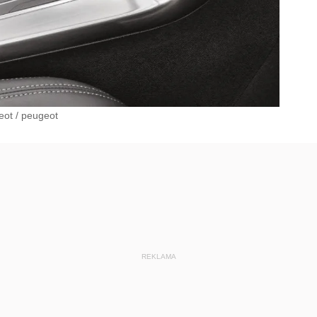
eot
/
peugeot