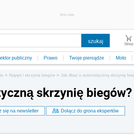
REKLAMA
Sklep
ektor publiczny
Prawo
Twoje pieniądze
Moto
»
»
ta
Napęd i skrzynia biegów
Jak dbać o automatyczną skrzynię bi
yczną skrzynię biegów?
 się na newsletter
Dołącz do grona ekspertów