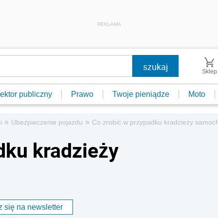
REKLAMA
Sklep
ektor publiczny
Prawo
Twoje pieniądze
Moto
»
»
i
Ubezpieczenie pojazdu
Co zrobić w przypadku kradzieży samoc
dku kradzieży
 się na newsletter