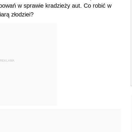
powań w sprawie kradzieży aut. Co robić w
arą złodziei?
REKLAMA