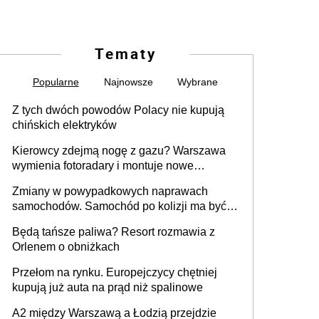
Tematy
Popularne
Najnowsze
Wybrane
Z tych dwóch powodów Polacy nie kupują
chińskich elektryków
Kierowcy zdejmą nogę z gazu? Warszawa
wymienia fotoradary i montuje nowe
urządzenia
Zmiany w powypadkowych naprawach
samochodów. Samochód po kolizji ma być
przywrócony do stanu zgodnego z
Będą tańsze paliwa? Resort rozmawia z
technologią producenta
Orlenem o obniżkach
Przełom na rynku. Europejczycy chętniej
kupują już auta na prąd niż spalinowe
A2 między Warszawą a Łodzią przejdzie