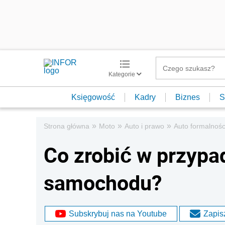
Kategorie
Księgowość
Kadry
Biznes
S
»
»
»
Strona główna
Moto
Auto i prawo
Auto formalnośc
Co zrobić w przypa
samochodu?
Subskrybuj nas na Youtube
Zapisz