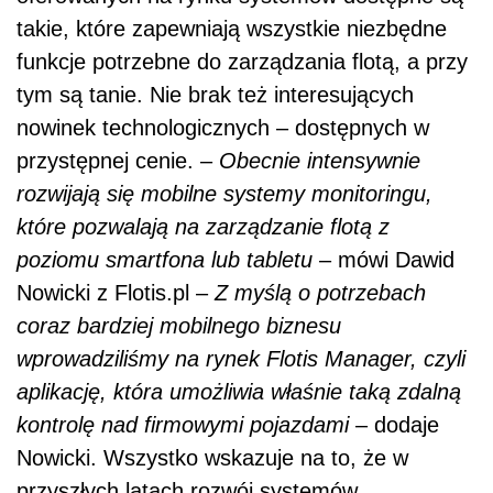
takie, które zapewniają wszystkie niezbędne
funkcje potrzebne do zarządzania flotą, a przy
tym są tanie. Nie brak też interesujących
nowinek technologicznych – dostępnych w
przystępnej cenie. –
Obecnie
intensywnie
rozwijają
się
mobilne
systemy
monitoringu,
które
pozwalają
na
zarządzanie
flotą
z
poziomu
smartfona
lub
tabletu
– mówi Dawid
Nowicki z Flotis.pl –
Z
myślą
o
potrzebach
coraz
bardziej
mobilnego
biznesu
wprowadziliśmy
na
rynek
Flotis
Manager,
czyli
aplikację,
która
umożliwia
właśnie
taką
zdalną
kontrolę
nad
firmowymi
pojazdami
– dodaje
Nowicki. Wszystko wskazuje na to, że w
przyszłych latach rozwój systemów