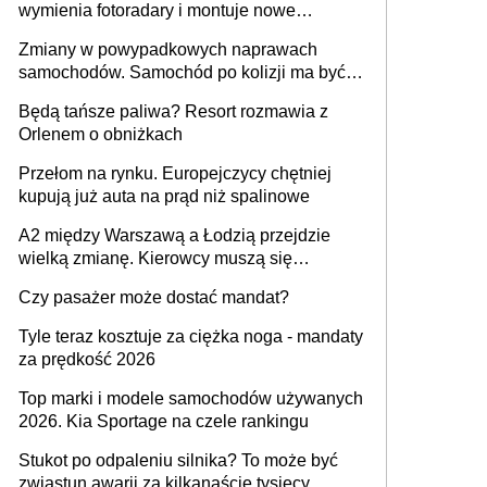
wymienia fotoradary i montuje nowe
urządzenia
Zmiany w powypadkowych naprawach
samochodów. Samochód po kolizji ma być
przywrócony do stanu zgodnego z
Będą tańsze paliwa? Resort rozmawia z
technologią producenta
Orlenem o obniżkach
Przełom na rynku. Europejczycy chętniej
kupują już auta na prąd niż spalinowe
A2 między Warszawą a Łodzią przejdzie
wielką zmianę. Kierowcy muszą się
przygotować
Czy pasażer może dostać mandat?
Tyle teraz kosztuje za ciężka noga - mandaty
za prędkość 2026
Top marki i modele samochodów używanych
2026. Kia Sportage na czele rankingu
Stukot po odpaleniu silnika? To może być
zwiastun awarii za kilkanaście tysięcy