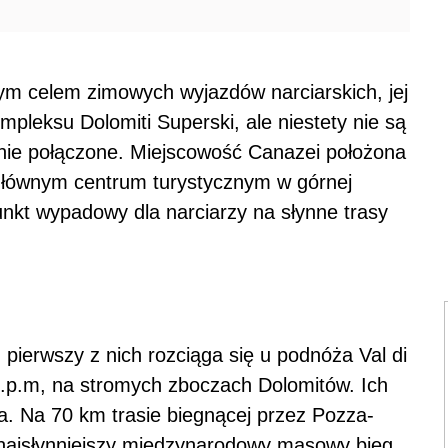
nym celem zimowych wyjazdów narciarskich, jej
mpleksu Dolomiti Superski, ale niestety nie są
nie połączone. Miejscowość Canazei położona
t głównym centrum turystycznym w górnej
unkt wypadowy dla narciarzy na słynne trasy
ierwszy z nich rozciąga się u podnóża Val di
.p.m, na stromych zboczach Dolomitów. Ich
. Na 70 km trasie biegnącej przez Pozza-
najsłynniejszy międzynarodowy masowy bieg