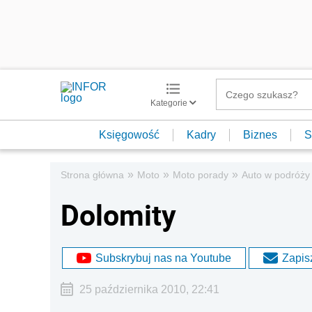
Kategorie
Księgowość
Kadry
Biznes
S
»
»
»
Strona główna
Moto
Moto porady
Auto w podróży
Dolomity
Subskrybuj nas na Youtube
Zapisz
25 października 2010, 22:41