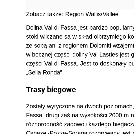
Zobacz także: Region Wallis/Vallee
Dolina Val di Fassa jest bardzo popular
stoki wliczane są w skład olbrzymiego ko
ze sobą ani z regionem Dolomiti wzajem
w bocznej części doliny Val Lasties jes
części Val di Fassa. Jest to doskonały p
„Sella Ronda”.
Trasy biegowe
Zostały wytyczone na dwóch poziomach, p
Fassa, drugi zaś na wysokości 2000 m n
różnorodność zadowoli każdego biegacza
Canazei-Pozza-Soraga rozgrywany jest 