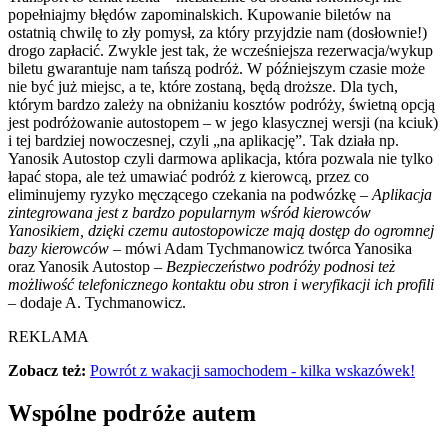
popełniajmy błędów zapominalskich. Kupowanie biletów na
ostatnią chwilę to zły pomysł, za który przyjdzie nam (dosłownie!)
drogo zapłacić. Zwykle jest tak, że wcześniejsza rezerwacja/wykup
biletu gwarantuje nam tańszą podróż. W późniejszym czasie może
nie być już miejsc, a te, które zostaną, będą droższe. Dla tych,
którym bardzo zależy na obniżaniu kosztów podróży, świetną opcją
jest podróżowanie autostopem – w jego klasycznej wersji (na kciuk)
i tej bardziej nowoczesnej, czyli „na aplikację”. Tak działa np.
Yanosik Autostop czyli darmowa aplikacja, która pozwala nie tylko
łapać stopa, ale też umawiać podróż z kierowcą, przez co
eliminujemy ryzyko męczącego czekania na podwózkę –
Aplikacja
zintegrowana
jest
z
bardzo
popularnym
wśród
kierowców
Yanosikiem,
dzięki
czemu
autostopowicze
mają
dostęp
do
ogromnej
bazy
kierowców
– mówi Adam Tychmanowicz twórca Yanosika
oraz Yanosik Autostop –
Bezpieczeństwo
podróży
podnosi
też
możliwość
telefonicznego
kontaktu
obu
stron
i
weryfikacji
ich
profili
– dodaje A. Tychmanowicz.
REKLAMA
Zobacz też:
Powrót z wakacji samochodem - kilka wskazówek!
Wspólne podróże autem