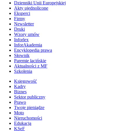
Dzienniki Unii Europejskiej
Akty ujednolicone
Eksperci
Firmy
Newsletter
Druki
Wzory umów
Inforlex
InforAkademia
Encyklopedia prawa
Słownik
Paremie łacińskie
Aktualności z MF
Szkolenia
Księgowość
Kadry
Biznes
Sektor publiczny
Prawo
Twoje pieniądze
Moto
Nieruchomości
Edukacja
KSeF