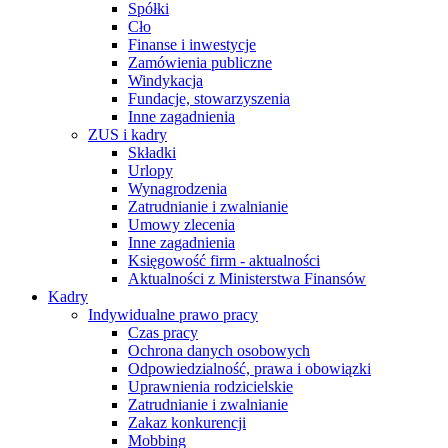
Spółki
Cło
Finanse i inwestycje
Zamówienia publiczne
Windykacja
Fundacje, stowarzyszenia
Inne zagadnienia
ZUS i kadry
Składki
Urlopy
Wynagrodzenia
Zatrudnianie i zwalnianie
Umowy zlecenia
Inne zagadnienia
Księgowość firm - aktualności
Aktualności z Ministerstwa Finansów
Kadry
Indywidualne prawo pracy
Czas pracy
Ochrona danych osobowych
Odpowiedzialność, prawa i obowiązki
Uprawnienia rodzicielskie
Zatrudnianie i zwalnianie
Zakaz konkurencji
Mobbing