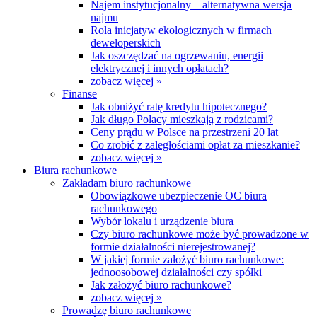
Najem instytucjonalny – alternatywna wersja
najmu
Rola inicjatyw ekologicznych w firmach
deweloperskich
Jak oszczędzać na ogrzewaniu, energii
elektrycznej i innych opłatach?
zobacz więcej »
Finanse
Jak obniżyć ratę kredytu hipotecznego?
Jak długo Polacy mieszkają z rodzicami?
Ceny prądu w Polsce na przestrzeni 20 lat
Co zrobić z zaległościami opłat za mieszkanie?
zobacz więcej »
Biura rachunkowe
Zakładam biuro rachunkowe
Obowiązkowe ubezpieczenie OC biura
rachunkowego
Wybór lokalu i urządzenie biura
Czy biuro rachunkowe może być prowadzone w
formie działalności nierejestrowanej?
W jakiej formie założyć biuro rachunkowe:
jednoosobowej działalności czy spółki
Jak założyć biuro rachunkowe?
zobacz więcej »
Prowadzę biuro rachunkowe