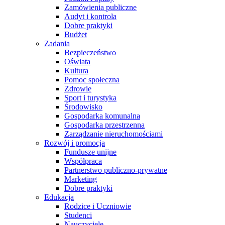
Zamówienia publiczne
Audyt i kontrola
Dobre praktyki
Budżet
Zadania
Bezpieczeństwo
Oświata
Kultura
Pomoc społeczna
Zdrowie
Sport i turystyka
Środowisko
Gospodarka komunalna
Gospodarka przestrzenna
Zarządzanie nieruchomościami
Rozwój i promocja
Fundusze unijne
Współpraca
Partnerstwo publiczno-prywatne
Marketing
Dobre praktyki
Edukacja
Rodzice i Uczniowie
Studenci
Nauczyciele