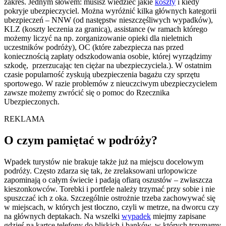
zakres. Jednym słowem: musisz wiedzieć jakie
koszty
i kiedy
pokryje ubezpieczyciel. Można wyróżnić kilka głównych kategorii
ubezpieczeń – NNW (od następstw nieszczęśliwych wypadków),
KLZ (koszty leczenia za granicą), assistance (w ramach którego
możemy liczyć na np. zorganizowanie opieki dla nieletnich
uczestników podróży), OC (które zabezpiecza nas przed
koniecznością zapłaty odszkodowania osobie, której wyrządzimy
szkodę, przerzucając ten ciężar na ubezpieczyciela.). W ostatnim
czasie popularność zyskują ubezpieczenia bagażu czy sprzętu
sportowego. W razie problemów z nieuczciwym ubezpieczycielem
zawsze możemy zwrócić się o pomoc do Rzecznika
Ubezpieczonych.
REKLAMA
O czym pamiętać w podróży?
Wpadek turystów nie brakuje także już na miejscu docelowym
podróży. Często zdarza się tak, że zrelaksowani urlopowicze
zapominają o całym świecie i padają ofiarą oszustów – zwłaszcza
kieszonkowców. Torebki i portfele należy trzymać przy sobie i nie
spuszczać ich z oka. Szczególnie ostrożnie trzeba zachowywać się
w miejscach, w których jest tłoczno, czyli w metrze, na dworcu czy
na głównych deptakach. Na wszelki
wypadek
miejmy zapisane
gdzieś na kartce telefony do bliskich i banków, w których trzymamy