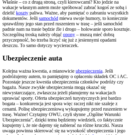
Właśnie – co z drugą stroną, czyli kierowcami? Kto jedzie na
wakacje własnym autem może spróbować zabrać kogoś ze sobą i
dzielić
koszty
paliwa. Ważne, aby pamiętać o zabraniu wszystkich
dokumentów. Jeśli
samochód
miewa swoje humory, to koniecznie
sprawdźmy jego stan przed ruszeniem w trasę – jeśli samochód
padnie nam na trasie będzie źle i drogo – holowanie sporo kosztuje.
Szczególną troską należy objąć
opony
– muszą mieć dobrą
przyczepność, bo trzeba liczyć się już z jesiennymi opadami
deszczu. To samo dotyczy wycieraczek.
Ubezpieczenie auta
Kolejna ważna kwestia, a mianowicie
ubezpieczenia
. Jeśli
podróżujemy autem, to pamiętajmy o opłaceniu składek OC i AC.
Pozostaje jeszcze kwestia ubezpieczenia członków podróży czy
bagażu. Nasze zwykłe ubezpieczenia mogą okazać się
niewystarczające, zwłaszcza jeżeli planujemy na wakacjach
uprawiać sporty. Oferta ubezpieczeń turystycznych jest bardzo
bogata – konkurencja jest spora więc raczej nikt nie szaleje z
cenami. Polisę ubezpieczeniową wykupujemy przed ruszeniem w
trasę. Ważne! Czytajmy OWU, czyli słynne „Ogólne Warunki
Ubezpieczenia”, dzięki temu będziemy wiedzieli, co faktycznie
kupujemy i, że nie dajemy się nabierać na różne kruczki. Nasza
uwaga powinna skierować się na wysokość ubezpieczenia i jego