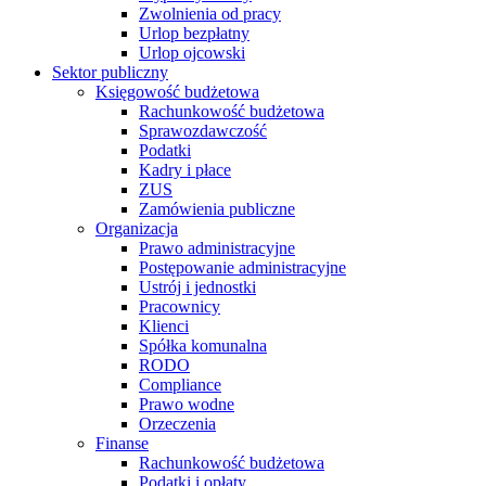
Zwolnienia od pracy
Urlop bezpłatny
Urlop ojcowski
Sektor publiczny
Księgowość budżetowa
Rachunkowość budżetowa
Sprawozdawczość
Podatki
Kadry i płace
ZUS
Zamówienia publiczne
Organizacja
Prawo administracyjne
Postępowanie administracyjne
Ustrój i jednostki
Pracownicy
Klienci
Spółka komunalna
RODO
Compliance
Prawo wodne
Orzeczenia
Finanse
Rachunkowość budżetowa
Podatki i opłaty