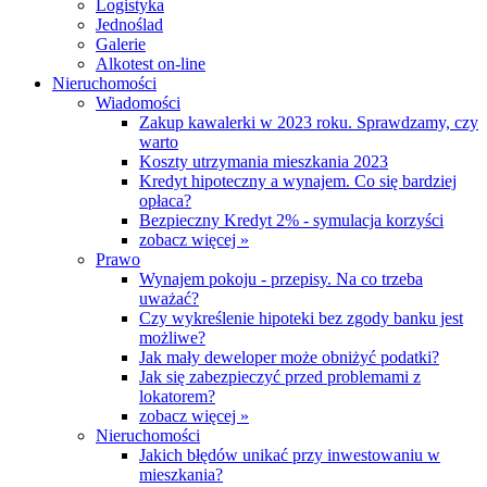
Logistyka
Jednoślad
Galerie
Alkotest on-line
Nieruchomości
Wiadomości
Zakup kawalerki w 2023 roku. Sprawdzamy, czy
warto
Koszty utrzymania mieszkania 2023
Kredyt hipoteczny a wynajem. Co się bardziej
opłaca?
Bezpieczny Kredyt 2% - symulacja korzyści
zobacz więcej »
Prawo
Wynajem pokoju - przepisy. Na co trzeba
uważać?
Czy wykreślenie hipoteki bez zgody banku jest
możliwe?
Jak mały deweloper może obniżyć podatki?
Jak się zabezpieczyć przed problemami z
lokatorem?
zobacz więcej »
Nieruchomości
Jakich błędów unikać przy inwestowaniu w
mieszkania?