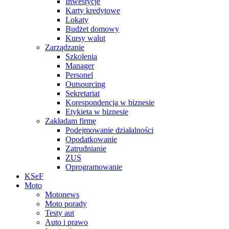
Inwestycje
Karty kredytowe
Lokaty
Budżet domowy
Kursy walut
Zarządzanie
Szkolenia
Manager
Personel
Outsourcing
Sekretariat
Korespondencja w biznesie
Etykieta w biznesie
Zakładam firmę
Podejmowanie działalności
Opodatkowanie
Zatrudnianie
ZUS
Oprogramowanie
KSeF
Moto
Motonews
Moto porady
Testy aut
Auto i prawo