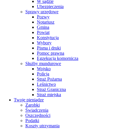
W sądzie
Ubezpieczenia
Sprawy urzędowe
Pozwy
Notariusz
Gmina
Powiat
Konstytucja
Wybory
Pisma i druki
Pomoc prawna
Egzekucja komornicza
Służby mundurowe
Wojsko
Policja
Straż Pożarna
Leśnictwo
Straż Graniczna
Straż miejska
Twoje pieniądze
Zarobki
Świadczenia
Oszczędności
Podatki
Koszty utrzymania