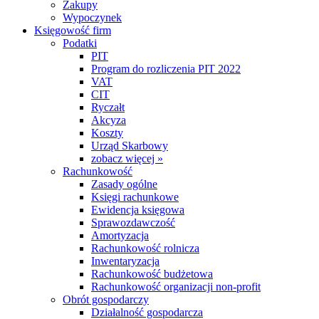
Zakupy
Wypoczynek
Księgowość firm
Podatki
PIT
Program do rozliczenia PIT 2022
VAT
CIT
Ryczałt
Akcyza
Koszty
Urząd Skarbowy
zobacz więcej »
Rachunkowość
Zasady ogólne
Księgi rachunkowe
Ewidencja księgowa
Sprawozdawczość
Amortyzacja
Rachunkowość rolnicza
Inwentaryzacja
Rachunkowość budżetowa
Rachunkowość organizacji non-profit
Obrót gospodarczy
Działalność gospodarcza