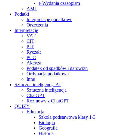
e-Wydania czasopism
AML
Podatki
Interpretacje podatkowe
Orzeczenia
Interpretacje
VAT
CIT
PIT
Ryczałt
PCC
Akcyza
Podatek od spadków i darowizn
Ordynacja podatkowa
Inne
Sztuczna inteligencja AI
Sztuczna inteligencja
ChatGPT
Rozmowy z ChatGPT
QUIZY
Edukacja
Szkoła podstawowa klasy 1-3
Biologia
Geografia
Historia