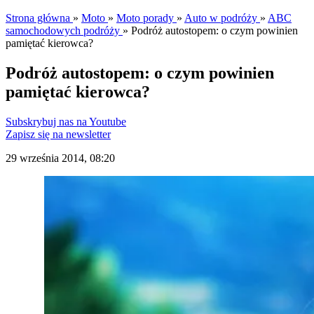
Strona główna
»
Moto
»
Moto porady
»
Auto w podróży
»
ABC
samochodowych podróży
»
Podróż autostopem: o czym powinien
pamiętać kierowca?
Podróż autostopem: o czym powinien
pamiętać kierowca?
Subskrybuj nas na Youtube
Zapisz się na newsletter
29 września 2014, 08:20