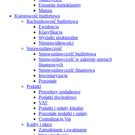
Egzamin ósmoklasisty
Matura
Księgowość budżetowa
Rachunkowość budżetowa
Ewidencja
Klasyfikacja
Wydatki strukturalne
Nieprawidłowości
Sprawozdawczość
Sprawozdawczość budżetowa
Sprawozdawczość w zakresie operacji
finansowych
Sprawozdawczość finansowa
Inwentaryzacja
Pozostałe
Podatki
Procedury podatkowe
Podatki dochodowe
VAT
Podatki i opłaty lokalne
Pozostałe podatki i opłaty
Centralizacja Vat
Kadry i płace
Zatrudnianie i zwalnianie