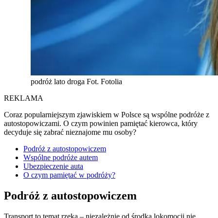
podróż lato droga Fot. Fotolia
REKLAMA
Coraz popularniejszym zjawiskiem w Polsce są wspólne podróże z
autostopowiczami. O czym powinien pamiętać kierowca, który
decyduje się zabrać nieznajome mu osoby?
Podróż z autostopowiczem
Wspólne podróże autem
Ubezpieczenie auta
O czym pamiętać w podróży?
Podróż z autostopowiczem
Transport to temat rzeka – niezależnie od środka lokomocji nie