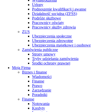
Wynagrodzenia
Urlopy
Podnoszenie kwalifikacji i awanse
Działalność socjalna (ZFŚS)
Podróże służbowe
Pracownicy oświaty
Pracownicy służby zdrowia
ZUS
Ubezpieczenia społeczne
Ubezpieczenia zdrowotne
Ubezpieczenia majątkowe i osobowe
Zamówienia publiczne
Strony umowy
Tryby udzielania zamówienia
Środki ochrony prawnej
Moja Firma
Biznes i finanse
Wiadomości
Finanse
Prawo
Zarządzanie
Poradniki
Finanse
Notowania
Kredyty