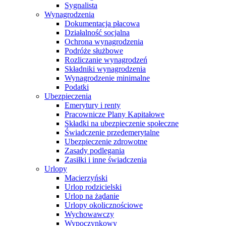
Sygnalista
Wynagrodzenia
Dokumentacja płacowa
Działalność socjalna
Ochrona wynagrodzenia
Podróże służbowe
Rozliczanie wynagrodzeń
Składniki wynagrodzenia
Wynagrodzenie minimalne
Podatki
Ubezpieczenia
Emerytury i renty
Pracownicze Plany Kapitałowe
Składki na ubezpieczenie społeczne
Świadczenie przedemerytalne
Ubezpieczenie zdrowotne
Zasady podlegania
Zasiłki i inne świadczenia
Urlopy
Macierzyński
Urlop rodzicielski
Urlop na żądanie
Urlopy okolicznościowe
Wychowawczy
Wypoczynkowy