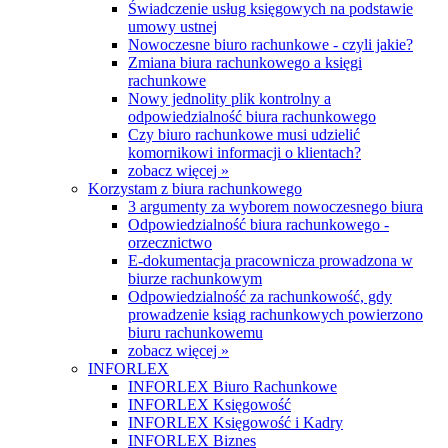
Świadczenie usług księgowych na podstawie
umowy ustnej
Nowoczesne biuro rachunkowe - czyli jakie?
Zmiana biura rachunkowego a księgi
rachunkowe
Nowy jednolity plik kontrolny a
odpowiedzialność biura rachunkowego
Czy biuro rachunkowe musi udzielić
komornikowi informacji o klientach?
zobacz więcej »
Korzystam z biura rachunkowego
3 argumenty za wyborem nowoczesnego biura
Odpowiedzialność biura rachunkowego -
orzecznictwo
E-dokumentacja pracownicza prowadzona w
biurze rachunkowym
Odpowiedzialność za rachunkowość, gdy
prowadzenie ksiąg rachunkowych powierzono
biuru rachunkowemu
zobacz więcej »
INFORLEX
INFORLEX Biuro Rachunkowe
INFORLEX Księgowość
INFORLEX Księgowość i Kadry
INFORLEX Biznes