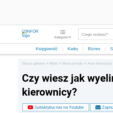
Kategorie
Księgowość
Kadry
Biznes
S
»
»
»
Strona główna
Moto
Moto porady
Auto internauty
Czy wiesz jak wyel
kierownicy?
Subskrybuj nas na Youtube
Zapisz