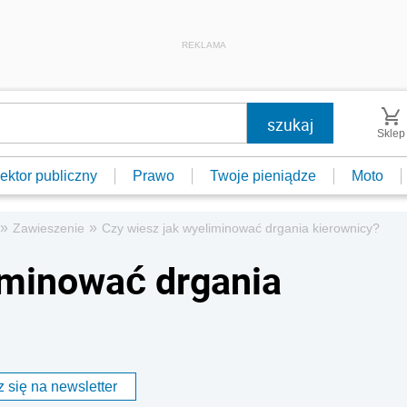
REKLAMA
Sklep
ektor publiczny
Prawo
Twoje pieniądze
Moto
»
»
Zawieszenie
Czy wiesz jak wyeliminować drgania kierownicy?
iminować drgania
 się na newsletter