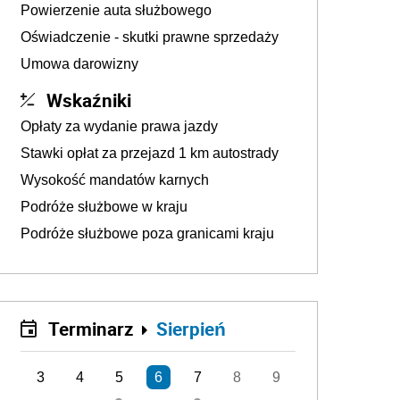
Powierzenie auta służbowego
Oświadczenie - skutki prawne sprzedaży
Umowa darowizny
Wskaźniki
Opłaty za wydanie prawa jazdy
Stawki opłat za przejazd 1 km autostrady
Wysokość mandatów karnych
Podróże służbowe w kraju
Podróże służbowe poza granicami kraju
Terminarz
Sierpień
3
4
5
6
7
8
9