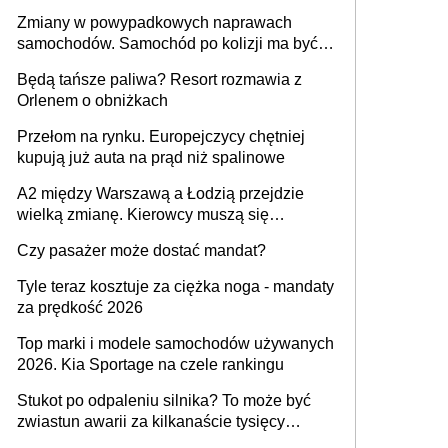
urządzenia
Zmiany w powypadkowych naprawach
samochodów. Samochód po kolizji ma być
przywrócony do stanu zgodnego z
Będą tańsze paliwa? Resort rozmawia z
technologią producenta
Orlenem o obniżkach
Przełom na rynku. Europejczycy chętniej
kupują już auta na prąd niż spalinowe
A2 między Warszawą a Łodzią przejdzie
wielką zmianę. Kierowcy muszą się
przygotować
Czy pasażer może dostać mandat?
Tyle teraz kosztuje za ciężka noga - mandaty
za prędkość 2026
Top marki i modele samochodów używanych
2026. Kia Sportage na czele rankingu
Stukot po odpaleniu silnika? To może być
zwiastun awarii za kilkanaście tysięcy
złotych