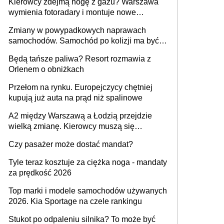
Kierowcy zdejmą nogę z gazu? Warszawa
wymienia fotoradary i montuje nowe
urządzenia
Zmiany w powypadkowych naprawach
samochodów. Samochód po kolizji ma być
przywrócony do stanu zgodnego z
Będą tańsze paliwa? Resort rozmawia z
technologią producenta
Orlenem o obniżkach
Przełom na rynku. Europejczycy chętniej
kupują już auta na prąd niż spalinowe
A2 między Warszawą a Łodzią przejdzie
wielką zmianę. Kierowcy muszą się
przygotować
Czy pasażer może dostać mandat?
Tyle teraz kosztuje za ciężka noga - mandaty
za prędkość 2026
Top marki i modele samochodów używanych
2026. Kia Sportage na czele rankingu
Stukot po odpaleniu silnika? To może być