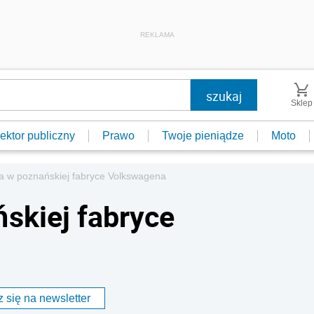
REKLAMA
Sklep
ektor publiczny
Prawo
Twoje pieniądze
Moto
a w poznańskiej fabryce Volkswagena
skiej fabryce
 się na newsletter