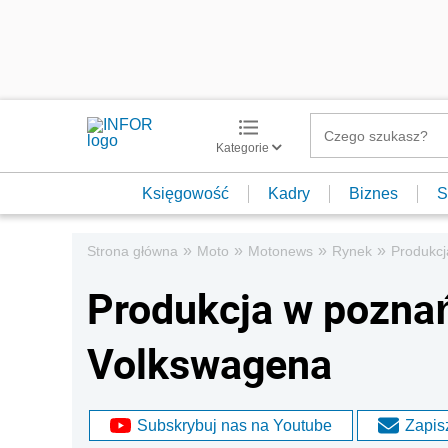
Kategorie
Księgowość
Kadry
Biznes
S
»
»
»
»
Strona główna
Moto
Motonews
Rynek
Produkcj
Produkcja w poznań
Volkswagena
Subskrybuj nas na Youtube
Zapisz