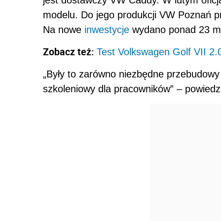
jest dostawczy VW Caddy. W lutym oficj
modelu. Do jego produkcji VW Poznań pr
Na nowe
inwestycje
wydano ponad 23 ml
Zobacz też:
Test Volkswagen Golf VII 2
„Były to zarówno niezbędne przebudowy i
szkoleniowy dla pracowników” – powied