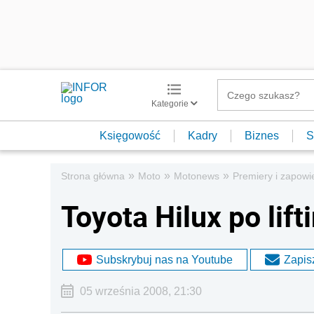
Kategorie
Księgowość
Kadry
Biznes
S
»
»
»
Strona główna
Moto
Motonews
Premiery i zapowi
Toyota Hilux po lift
Subskrybuj nas na Youtube
Zapisz
05 września 2008, 21:30