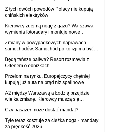
samochodów
Z tych dwóch powodów Polacy nie kupują
chińskich elektryków
Kierowcy zdejmą nogę z gazu? Warszawa
wymienia fotoradary i montuje nowe
urządzenia
Zmiany w powypadkowych naprawach
samochodów. Samochód po kolizji ma być
przywrócony do stanu zgodnego z
Będą tańsze paliwa? Resort rozmawia z
technologią producenta
Orlenem o obniżkach
Przełom na rynku. Europejczycy chętniej
kupują już auta na prąd niż spalinowe
A2 między Warszawą a Łodzią przejdzie
wielką zmianę. Kierowcy muszą się
przygotować
Czy pasażer może dostać mandat?
Tyle teraz kosztuje za ciężka noga - mandaty
za prędkość 2026