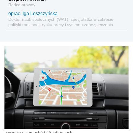
Radca prawny
oprac. Iga Leszczyńska
Doktor nauk społecznych (WAT), specjalistka w zakresie
polityki rodzinnej, rynku pracy i systemu zabezpieczenia
społecznego.
nawigacja, samochód
/
Shutterstock