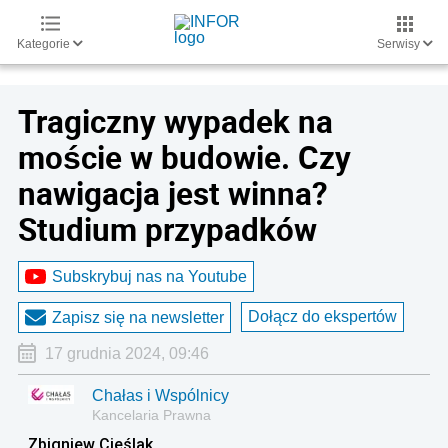
Kategorie
Serwisy
Tragiczny wypadek na
moście w budowie. Czy
nawigacja jest winna?
Studium przypadków
Subskrybuj nas na Youtube
Dołącz do ekspertów
Zapisz się na newsletter
17 grudnia 2024, 09:46
Chałas i Wspólnicy
Kancelaria Prawna
Zbigniew Cieślak