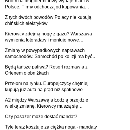
Boom na długoterminowy wynajem aut w
Polsce. Firmy odchodzą od kupowania
samochodów
Z tych dwóch powodów Polacy nie kupują
chińskich elektryków
Kierowcy zdejmą nogę z gazu? Warszawa
wymienia fotoradary i montuje nowe
urządzenia
Zmiany w powypadkowych naprawach
samochodów. Samochód po kolizji ma być
przywrócony do stanu zgodnego z
Będą tańsze paliwa? Resort rozmawia z
technologią producenta
Orlenem o obniżkach
Przełom na rynku. Europejczycy chętniej
kupują już auta na prąd niż spalinowe
A2 między Warszawą a Łodzią przejdzie
wielką zmianę. Kierowcy muszą się
przygotować
Czy pasażer może dostać mandat?
Tyle teraz kosztuje za ciężka noga - mandaty