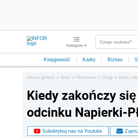
Kategorie
Księgowość
Kadry
Biznes
S
»
»
»
»
Strona główna
Moto
Motonews
Drogi
Kiedy zak
Kiedy zakończy się
odcinku Napierki-P
Subskrybuj nas na Youtube
Zapisz