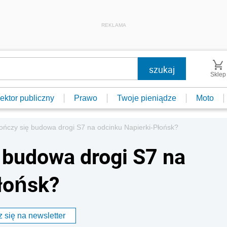
REKLAMA
Sklep
ektor publiczny
Prawo
Twoje pieniądze
Moto
ończy się budowa drogi S7 na odcinku Napierki-Płońsk?
 budowa drogi S7 na
łońsk?
 się na newsletter