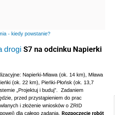
ia - kiedy powstanie?
S7 na odcinku Napierki
a
drogi
alizacyjne: Napierki-Mława (ok. 14 km), Mława
eńki (ok. 22 km), Pieńki-Płońsk (ok. 13,7
stemie „Projektuj i buduj”. Zadaniem
dzie, przed przystąpieniem do prac
wlanych i złożenie wniosków o ZRID
Rozpoczęcie robót
ogowej) dla całego zadania.