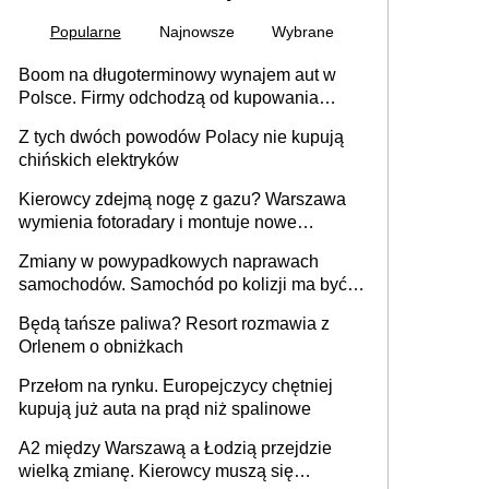
Popularne
Najnowsze
Wybrane
Boom na długoterminowy wynajem aut w
Polsce. Firmy odchodzą od kupowania
samochodów
Z tych dwóch powodów Polacy nie kupują
chińskich elektryków
Kierowcy zdejmą nogę z gazu? Warszawa
wymienia fotoradary i montuje nowe
urządzenia
Zmiany w powypadkowych naprawach
samochodów. Samochód po kolizji ma być
przywrócony do stanu zgodnego z
Będą tańsze paliwa? Resort rozmawia z
technologią producenta
Orlenem o obniżkach
Przełom na rynku. Europejczycy chętniej
kupują już auta na prąd niż spalinowe
A2 między Warszawą a Łodzią przejdzie
wielką zmianę. Kierowcy muszą się