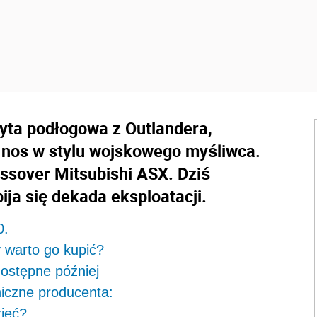
łyta podłogowa z Outlandera,
z nos w stylu wojskowego myśliwca.
ossover Mitsubishi ASX. Dziś
ija się dekada eksploatacji.
0.
 warto go kupić?
dostępne później
iczne producenta:
ieć?