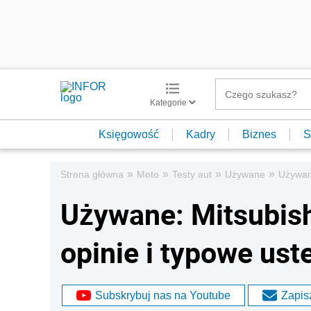
Kategorie
Księgowość
Kadry
Biznes
S
»
»
»
»
Strona główna
Moto
Testy aut
Używane
Używane
Używane: Mitsubish
opinie i typowe uste
Subskrybuj nas na Youtube
Zapisz