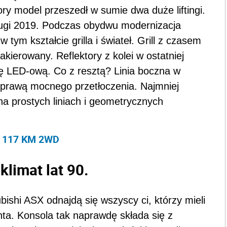
ry model przeszedł w sumie dwa duże liftingi.
rugi 2019. Podczas obydwu modernizacja
 tym kształcie grilla i świateł. Grill z czasem
lakierowany. Reflektory z kolei w ostatniej
ię LED-ową. Co z resztą? Linia boczna w
sprawą mocnego przetłoczenia. Najmniej
 na prostych liniach i geometrycznych
.6 117 KM 2WD
klimat lat 90.
ishi ASX odnajdą się wszyscy ci, którzy mieli
ta. Konsola tak naprawdę składa się z