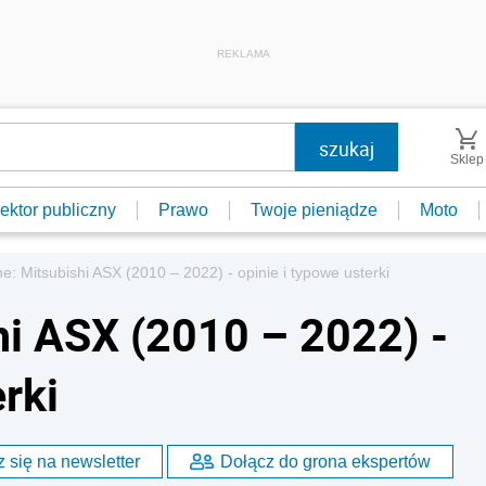
REKLAMA
Sklep
ektor publiczny
Prawo
Twoje pieniądze
Moto
: Mitsubishi ASX (2010 – 2022) - opinie i typowe usterki
i ASX (2010 – 2022) -
rki
 się na newsletter
Dołącz do grona ekspertów