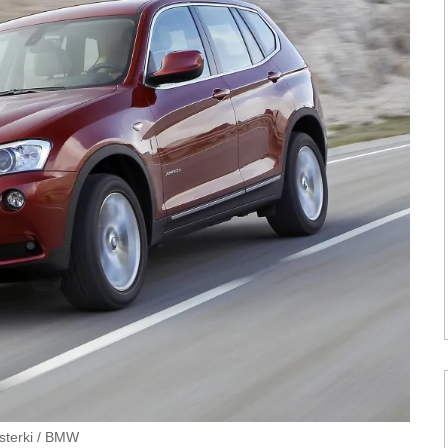
terki
/
BMW