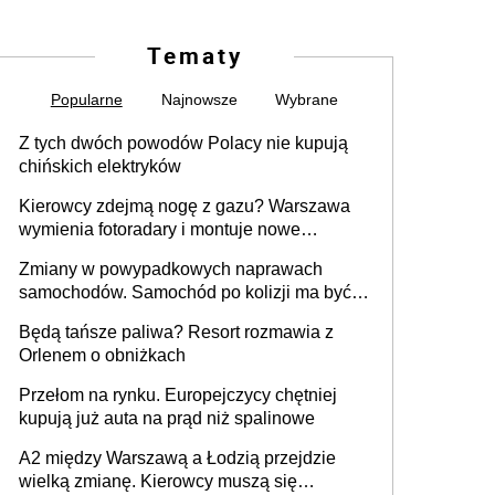
Tematy
Popularne
Najnowsze
Wybrane
Z tych dwóch powodów Polacy nie kupują
chińskich elektryków
Kierowcy zdejmą nogę z gazu? Warszawa
wymienia fotoradary i montuje nowe
urządzenia
Zmiany w powypadkowych naprawach
samochodów. Samochód po kolizji ma być
przywrócony do stanu zgodnego z
Będą tańsze paliwa? Resort rozmawia z
technologią producenta
Orlenem o obniżkach
Przełom na rynku. Europejczycy chętniej
kupują już auta na prąd niż spalinowe
A2 między Warszawą a Łodzią przejdzie
wielką zmianę. Kierowcy muszą się