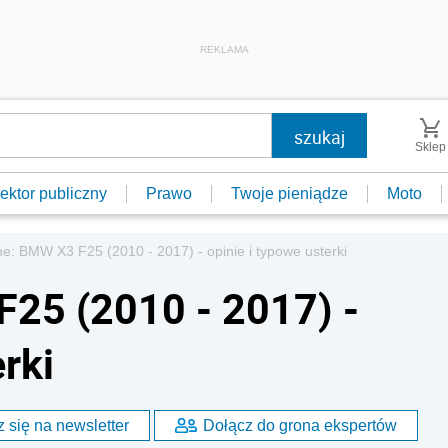
REKLAMA
Sklep
ektor publiczny
Prawo
Twoje pieniądze
Moto
: BMW X3 F25 (2010 - 2017) - opinie i typowe usterki
25 (2010 - 2017) -
rki
 się na newsletter
Dołącz do grona ekspertów