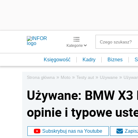
Kategorie
Księgowość
Kadry
Biznes
S
»
»
»
»
Strona główna
Moto
Testy aut
Używane
Używane
Używane: BMW X3 F
opinie i typowe uste
Subskrybuj nas na Youtube
Zapisz