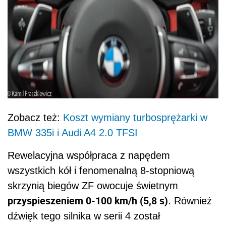
Zobacz też:
Koszt wymiany turbosprężarki w
BMW 335i i Audi A4 2.0 TFSI
Rewelacyjna współpraca z napędem
wszystkich kół i fenomenalną 8-stopniową
skrzynią biegów ZF owocuje świetnym
przyspieszeniem 0-100 km/h (5,8 s)
. Również
dźwięk tego silnika w serii 4 został