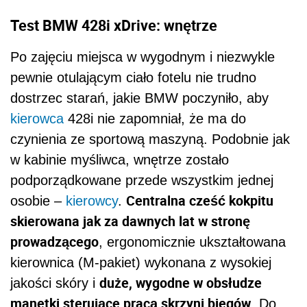
Test BMW 428i xDrive: wnętrze
Po zajęciu miejsca w wygodnym i niezwykle
pewnie otulającym ciało fotelu nie trudno
dostrzec starań, jakie BMW poczyniło, aby
kierowca
428i nie zapomniał, że ma do
czynienia ze sportową maszyną. Podobnie jak
w kabinie myśliwca, wnętrze zostało
podporządkowane przede wszystkim jednej
Centralna cześć kokpitu
osobie –
kierowcy
.
skierowana jak za dawnych lat w stronę
prowadzącego
, ergonomicznie ukształtowana
kierownica (M-pakiet) wykonana z wysokiej
duże, wygodne w obsłudze
jakości skóry i
manetki sterujące pracą skrzyni biegów
. Do