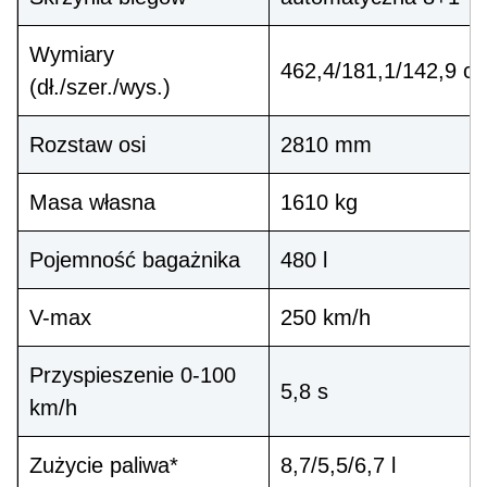
Wymiary
462,4/181,1/142,9 c
(dł./szer./wys.)
Rozstaw osi
2810 mm
Masa własna
1610 kg
Pojemność bagażnika
480 l
V-max
250 km/h
Przyspieszenie 0-100
5,8 s
km/h
Zużycie paliwa*
8,7/5,5/6,7 l