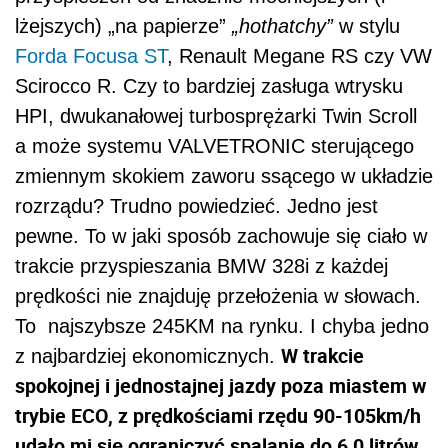
lżejszych) „na papierze”
„hothatchy”
w stylu
Forda Focusa ST
, Renault Megane RS czy VW
Scirocco R. Czy to bardziej zasługa wtrysku
HPI, dwukanałowej turbosprężarki Twin Scroll
a może systemu VALVETRONIC sterującego
zmiennym skokiem zaworu ssącego w układzie
rozrządu? Trudno powiedzieć. Jedno jest
pewne. To w jaki sposób zachowuje się ciało w
trakcie przyspieszania BMW 328i z każdej
prędkości nie znajduję przełożenia w słowach.
To najszybsze 245KM na rynku. I chyba jedno
W trakcie
z najbardziej ekonomicznych.
spokojnej i jednostajnej jazdy poza miastem w
trybie ECO, z prędkościami rzędu 90-105km/h
udało mi się ograniczyć spalanie do 6,0 litrów