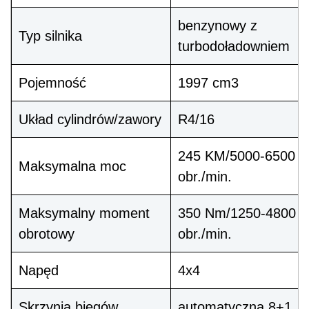
benzynowy z
Typ silnika
turbodoładowniem
Pojemność
1997 cm3
Układ cylindrów/zawory
R4/16
245 KM/5000-6500
Maksymalna moc
obr./min.
Maksymalny moment
350 Nm/1250-4800
obrotowy
obr./min.
Napęd
4x4
Skrzynia biegów
automatyczna 8+1