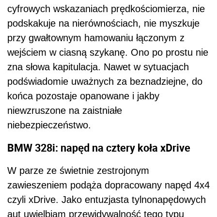
cyfrowych wskazaniach prędkościomierza, nie
podskakuje na nierównościach, nie myszkuje
przy gwałtownym hamowaniu łączonym z
wejściem w ciasną szykanę. Ono po prostu nie
zna słowa kapitulacja. Nawet w sytuacjach
podświadomie uważnych za beznadziejne, do
końca pozostaje opanowane i jakby
niewzruszone na zaistniałe
niebezpieczeństwo.
BMW 328i: napęd na cztery koła xDrive
W parze ze świetnie zestrojonym
zawieszeniem podąża dopracowany napęd 4x4
czyli xDrive. Jako entuzjasta tylnonapędowych
aut uwielbiam przewidywalność tego typu