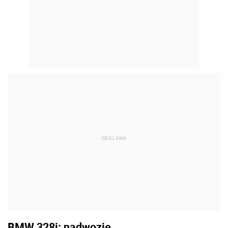
REKLAMA
BMW 328i: nadwozie