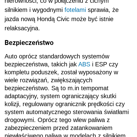
nierówności, co w połączeniu z cichym
silnikiem i wygodnymi
fotelami
sprawia, że
jazda nową Hondą Civic może być istnie
relaksacyjna.
Bezpieczeństwo
Auto oprócz standardowych systemów
bezpieczeństwa, takich jak
ABS
i ESP czy
kompletu poduszek, został wyposażony w
wiele rozwiązań, zwiększających
bezpieczeństwo. Są to m.in tempomat
adaptacyjny, system ograniczający skutki
kolizji, regulowany ogranicznik prędkości czy
system automatycznego sterowania światłami
drogowymi. Oprócz tego
w
lew paliwa z
zabezpieczeniem przed zatankowaniem
niewłaściwego paliwa w
modelach z silnikiem