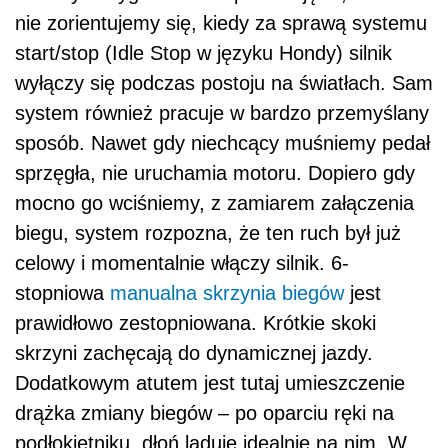
nie zorientujemy się, kiedy za sprawą systemu
start/stop (Idle Stop w języku Hondy) silnik
wyłączy się podczas postoju na światłach. Sam
system również pracuje w bardzo przemyślany
sposób. Nawet gdy niechcący muśniemy pedał
sprzęgła, nie uruchamia motoru. Dopiero gdy
mocno go wciśniemy, z zamiarem załączenia
biegu, system rozpozna, że ten ruch był już
celowy i momentalnie włączy silnik. 6-
stopniowa
manualna skrzynia biegów
jest
prawidłowo zestopniowana. Krótkie skoki
skrzyni zachęcają do dynamicznej jazdy.
Dodatkowym atutem jest tutaj umieszczenie
drążka zmiany biegów – po oparciu ręki na
podłokietniku, dłoń ląduje idealnie na nim. W