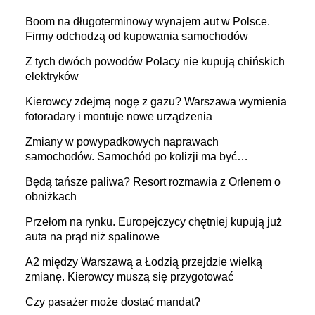
Boom na długoterminowy wynajem aut w Polsce.
Firmy odchodzą od kupowania samochodów
Z tych dwóch powodów Polacy nie kupują chińskich
elektryków
Kierowcy zdejmą nogę z gazu? Warszawa wymienia
fotoradary i montuje nowe urządzenia
Zmiany w powypadkowych naprawach
samochodów. Samochód po kolizji ma być
przywrócony do stanu zgodnego z technologią
Będą tańsze paliwa? Resort rozmawia z Orlenem o
producenta
obniżkach
Przełom na rynku. Europejczycy chętniej kupują już
auta na prąd niż spalinowe
A2 między Warszawą a Łodzią przejdzie wielką
zmianę. Kierowcy muszą się przygotować
Czy pasażer może dostać mandat?