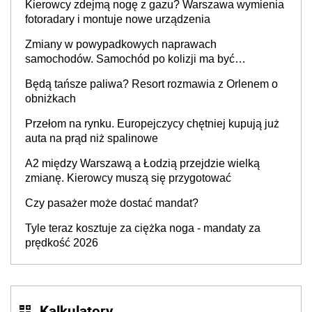
Kierowcy zdejmą nogę z gazu? Warszawa wymienia
fotoradary i montuje nowe urządzenia
Zmiany w powypadkowych naprawach
samochodów. Samochód po kolizji ma być
przywrócony do stanu zgodnego z technologią
Będą tańsze paliwa? Resort rozmawia z Orlenem o
producenta
obniżkach
Przełom na rynku. Europejczycy chętniej kupują już
auta na prąd niż spalinowe
A2 między Warszawą a Łodzią przejdzie wielką
zmianę. Kierowcy muszą się przygotować
Czy pasażer może dostać mandat?
Tyle teraz kosztuje za ciężka noga - mandaty za
prędkość 2026
Kalkulatory