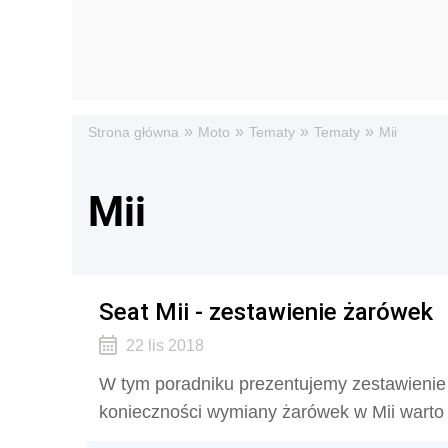
»
»
»
»
Strona główna
Moto
Tematy
Tematy
Mii
Mii
Seat Mii - zestawienie żarówek
22 lis 2018
W tym poradniku prezentujemy zestawienie
konieczności wymiany żarówek w Mii warto 