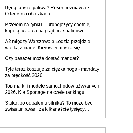
przywrócony do stanu zgodnego z
Będą tańsze paliwa? Resort rozmawia z
technologią producenta
Orlenem o obniżkach
Przełom na rynku. Europejczycy chętniej
kupują już auta na prąd niż spalinowe
A2 między Warszawą a Łodzią przejdzie
wielką zmianę. Kierowcy muszą się
przygotować
Czy pasażer może dostać mandat?
Tyle teraz kosztuje za ciężka noga - mandaty
za prędkość 2026
Top marki i modele samochodów używanych
2026. Kia Sportage na czele rankingu
Stukot po odpaleniu silnika? To może być
zwiastun awarii za kilkanaście tysięcy
złotych