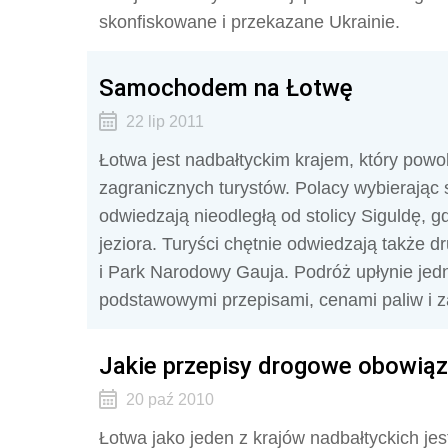
skonfiskowane i przekazane Ukrainie.
Samochodem na Łotwę
22 lip 2011
Łotwa jest nadbałtyckim krajem, który powol
zagranicznych turystów. Polacy wybierają
odwiedzają nieodległą od stolicy Siguldę, g
jeziora. Turyści chętnie odwiedzają także 
i Park Narodowy Gauja. Podróż upłynie jedn
podstawowymi przepisami, cenami paliw i 
Jakie przepisy drogowe obowiąz
20 paź 2010
Łotwa jako jeden z krajów nadbałtyckich j