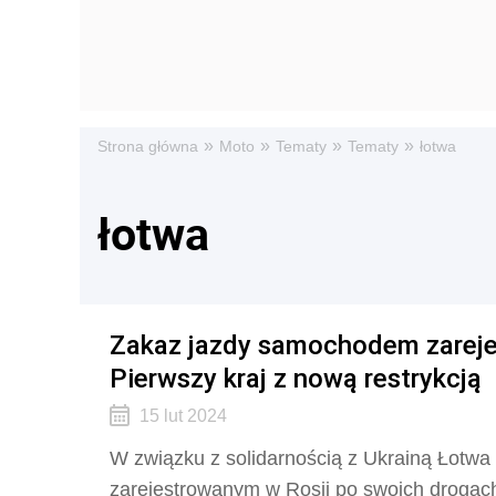
»
»
»
»
Strona główna
Moto
Tematy
Tematy
łotwa
łotwa
Zakaz jazdy samochodem zareje
Pierwszy kraj z nową restrykcją
15 lut 2024
W związku z solidarnością z Ukrainą Łot
zarejestrowanym w Rosji po swoich drogac