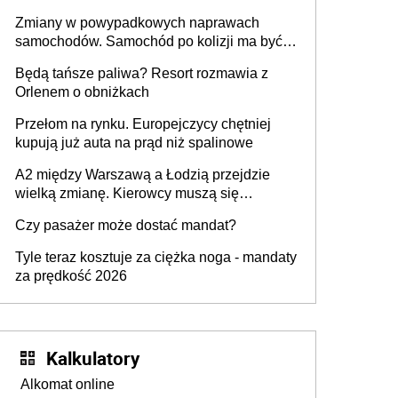
urządzenia
Zmiany w powypadkowych naprawach
samochodów. Samochód po kolizji ma być
przywrócony do stanu zgodnego z
Będą tańsze paliwa? Resort rozmawia z
technologią producenta
Orlenem o obniżkach
Przełom na rynku. Europejczycy chętniej
kupują już auta na prąd niż spalinowe
A2 między Warszawą a Łodzią przejdzie
wielką zmianę. Kierowcy muszą się
przygotować
Czy pasażer może dostać mandat?
Tyle teraz kosztuje za ciężka noga - mandaty
za prędkość 2026
Kalkulatory
Alkomat online