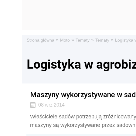
»
»
»
»
Strona główna
Moto
Tematy
Tematy
Logistyka 
Logistyka w agrobi
Maszyny wykorzystywane w sad
08 wrz 2014
Właściciele sadów potrzebują zróżnicowany
maszyny są wykorzystywane przez sadown