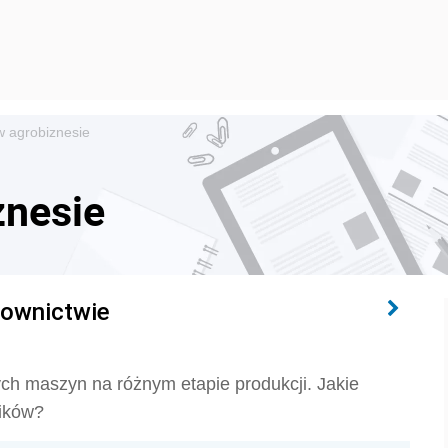
w agrobiznesie
znesie
ownictwie
ch maszyn na różnym etapie produkcji. Jakie
ików?