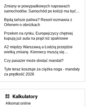
urządzenia
Zmiany w powypadkowych naprawach
samochodów. Samochód po kolizji ma być
przywrócony do stanu zgodnego z
Będą tańsze paliwa? Resort rozmawia z
technologią producenta
Orlenem o obniżkach
Przełom na rynku. Europejczycy chętniej
kupują już auta na prąd niż spalinowe
A2 między Warszawą a Łodzią przejdzie
wielką zmianę. Kierowcy muszą się
przygotować
Czy pasażer może dostać mandat?
Tyle teraz kosztuje za ciężka noga - mandaty
za prędkość 2026
Kalkulatory
Alkomat online