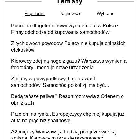
Tematy
Popularne
Najnowsze
Wybrane
Boom na długoterminowy wynajem aut w Polsce.
Firmy odchodzą od kupowania samochodów
Z tych dwóch powodów Polacy nie kupują chińskich
elektryków
Kierowcy zdejmą nogę z gazu? Warszawa wymienia
fotoradary i montuje nowe urządzenia
Zmiany w powypadkowych naprawach
samochodów. Samochód po kolizji ma być
przywrócony do stanu zgodnego z technologią
Będą tańsze paliwa? Resort rozmawia z Orlenem o
producenta
obniżkach
Przełom na rynku. Europejczycy chętniej kupują już
auta na prąd niż spalinowe
A2 między Warszawą a Łodzią przejdzie wielką
zmianę. Kierowcy muszą się przygotować